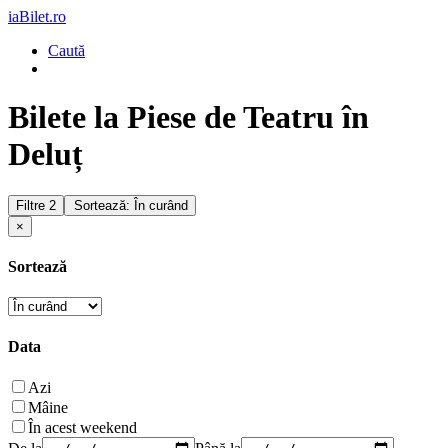
iaBilet.ro
Caută
Bilete la Piese de Teatru în
Deluț
Filtre
2
Sortează: În curând
×
Sortează
Data
Azi
Mâine
În acest weekend
De la
Până la