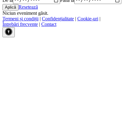
Resetează
Niciun eveniment găsit.
Termeni și condiții
|
Confidențialitate
|
Cookie-uri
|
Întrebări frecvente
|
Contact