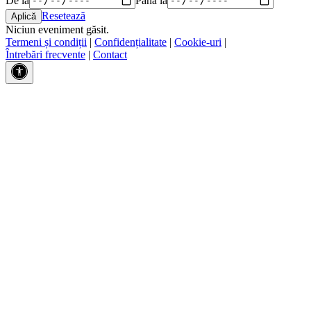
Resetează
Niciun eveniment găsit.
Termeni și condiții
|
Confidențialitate
|
Cookie-uri
|
Întrebări frecvente
|
Contact