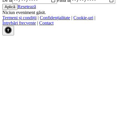
Resetează
Niciun eveniment găsit.
Termeni și condiții
|
Confidențialitate
|
Cookie-uri
|
Întrebări frecvente
|
Contact