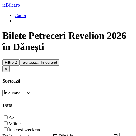
iaBilet.ro
Caută
Bilete Petreceri Revelion 2026
în Dănești
Filtre
2
Sortează: În curând
×
Sortează
Data
Azi
Mâine
În acest weekend
De la
Până la