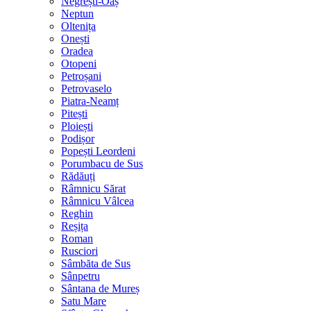
Negrești-Oaș
Neptun
Oltenița
Onești
Oradea
Otopeni
Petroșani
Petrovaselo
Piatra-Neamț
Pitești
Ploiești
Podișor
Popești Leordeni
Porumbacu de Sus
Rădăuți
Râmnicu Sărat
Râmnicu Vâlcea
Reghin
Reșița
Roman
Rusciori
Sâmbăta de Sus
Sânpetru
Sântana de Mureș
Satu Mare