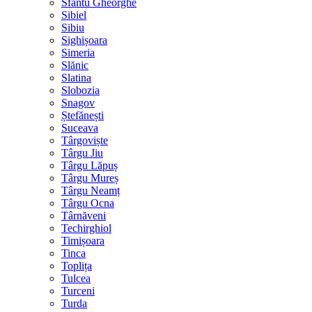
Sfântu Gheorghe
Sibiel
Sibiu
Sighișoara
Simeria
Slănic
Slatina
Slobozia
Snagov
Ștefănești
Suceava
Târgoviște
Târgu Jiu
Târgu Lăpuș
Târgu Mureș
Târgu Neamț
Târgu Ocna
Târnăveni
Techirghiol
Timișoara
Tinca
Toplița
Tulcea
Turceni
Turda