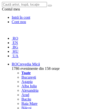
Contul meu
Intră în cont
Cont nou
RO
EN
BG
HU
UA
RO
Crevedia Mică
1786 evenimente din 158 orașe
Toate
București
Agapia
Alba Iulia
Alexandria
Arad
Bacău
Baia Mare
Băicoi