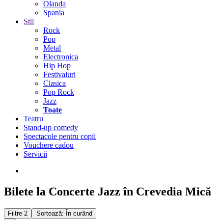
Olanda
Spania
Stil
Rock
Pop
Metal
Electronica
Hip Hop
Festivaluri
Clasica
Pop Rock
Jazz
Toate
Teatru
Stand-up comedy
Spectacole pentru copii
Vouchere cadou
Servicii
Bilete la Concerte Jazz în Crevedia Mică
Filtre
2
Sortează: În curând