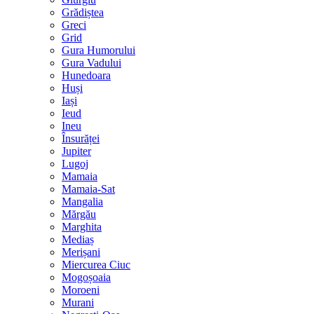
Grădiștea
Greci
Grid
Gura Humorului
Gura Vadului
Hunedoara
Huși
Iași
Ieud
Ineu
Însurăței
Jupiter
Lugoj
Mamaia
Mamaia-Sat
Mangalia
Mărgău
Marghita
Mediaș
Merișani
Miercurea Ciuc
Mogoșoaia
Moroeni
Murani