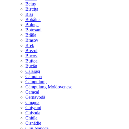
Beiuș
Bistrița
Blaj
Bobâlna
Bologa
Botoșani
Brăila
Brașov
Breb
Brezoi
Bucov
Buftea
Buzău
Călărași
Câmpina
Câmpulung
Câmpulung Moldovenesc
Caracal
Cernavodă
Chiajna
Chișcani
Chișoda
Chitila
Cisnădie
Cluj-Napoca