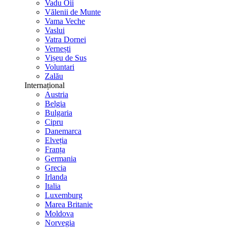
Vadu Oii
Vălenii de Munte
Vama Veche
Vaslui
Vatra Dornei
Vernești
Vișeu de Sus
Voluntari
Zalău
Internațional
Austria
Belgia
Bulgaria
Cipru
Danemarca
Elveția
Franța
Germania
Grecia
Irlanda
Italia
Luxemburg
Marea Britanie
Moldova
Norvegia