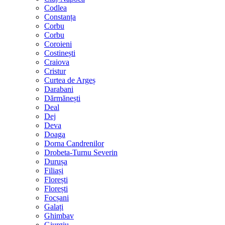
Codlea
Constanța
Corbu
Corbu
Coroieni
Costinești
Craiova
Cristur
Curtea de Argeș
Darabani
Dărmănești
Deal
Dej
Deva
Doaga
Dorna Candrenilor
Drobeta-Turnu Severin
Durușa
Filiași
Florești
Florești
Focșani
Galați
Ghimbav
Giurgiu