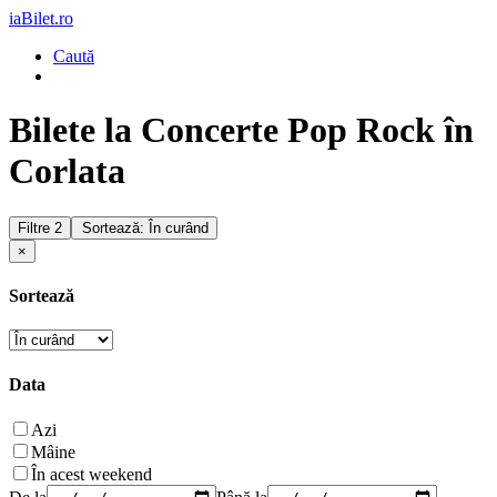
iaBilet.ro
Caută
Bilete la Concerte Pop Rock în
Corlata
Filtre
2
Sortează: În curând
×
Sortează
Data
Azi
Mâine
În acest weekend
De la
Până la