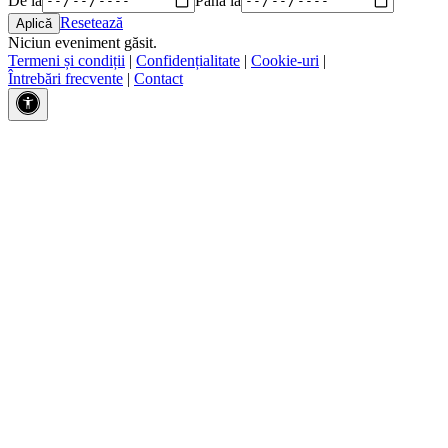
Resetează
Niciun eveniment găsit.
Termeni și condiții
|
Confidențialitate
|
Cookie-uri
|
Întrebări frecvente
|
Contact