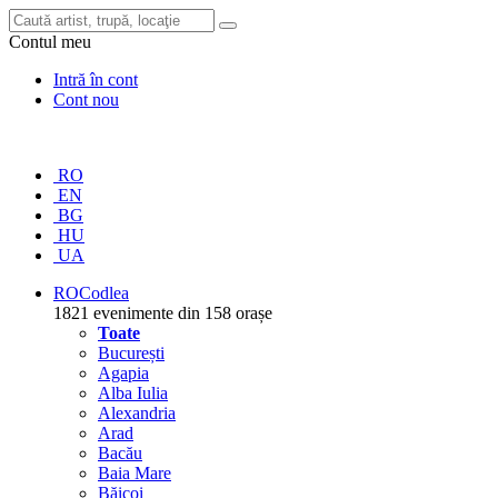
Contul meu
Intră în cont
Cont nou
RO
EN
BG
HU
UA
RO
Codlea
1821 evenimente din 158 orașe
Toate
București
Agapia
Alba Iulia
Alexandria
Arad
Bacău
Baia Mare
Băicoi