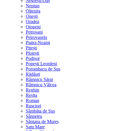
Negrești-Oaș
Neptun
Oltenița
Onești
Oradea
Otopeni
Petroșani
Petrovaselo
Piatra-Neamț
Pitești
Ploiești
Podișor
Popești Leordeni
Porumbacu de Sus
Rădăuți
Râmnicu Sărat
Râmnicu Vâlcea
Reghin
Reșița
Roman
Rusciori
Sâmbăta de Sus
Sânpetru
Sântana de Mureș
Satu Mare