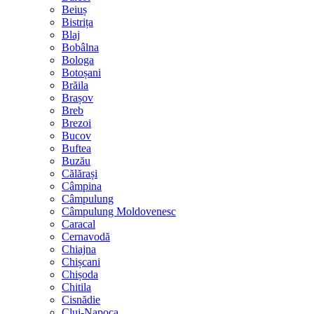
Beiuș
Bistrița
Blaj
Bobâlna
Bologa
Botoșani
Brăila
Brașov
Breb
Brezoi
Bucov
Buftea
Buzău
Călărași
Câmpina
Câmpulung
Câmpulung Moldovenesc
Caracal
Cernavodă
Chiajna
Chișcani
Chișoda
Chitila
Cisnădie
Cluj-Napoca