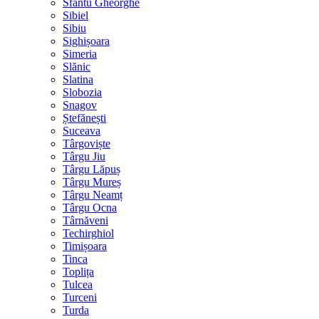
Sfântu Gheorghe
Sibiel
Sibiu
Sighișoara
Simeria
Slănic
Slatina
Slobozia
Snagov
Ștefănești
Suceava
Târgoviște
Târgu Jiu
Târgu Lăpuș
Târgu Mureș
Târgu Neamț
Târgu Ocna
Târnăveni
Techirghiol
Timișoara
Tinca
Toplița
Tulcea
Turceni
Turda