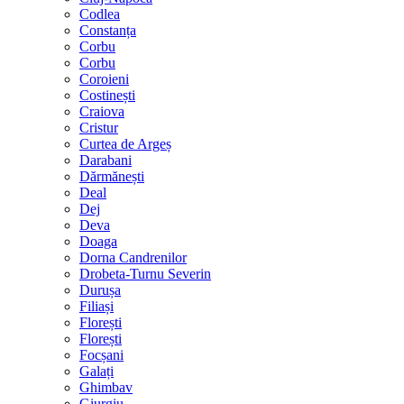
Codlea
Constanța
Corbu
Corbu
Coroieni
Costinești
Craiova
Cristur
Curtea de Argeș
Darabani
Dărmănești
Deal
Dej
Deva
Doaga
Dorna Candrenilor
Drobeta-Turnu Severin
Durușa
Filiași
Florești
Florești
Focșani
Galați
Ghimbav
Giurgiu