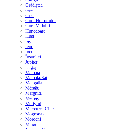
Grădiștea
Greci
Grid
Gura Humorului
Gura Vadului
Hunedoara
Huși
Iași
Ieud
Ineu
Însurăței
Jupiter
Lugoj
Mamaia
Mamaia-Sat
Mangalia
Mărgău
Marghita
Mediaș
Merișani
Miercurea Ciuc
Mogoșoaia
Moroeni
Murani