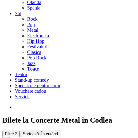
Olanda
Spania
Stil
Rock
Pop
Metal
Electronica
Hip Hop
Festivaluri
Clasica
Pop Rock
Jazz
Toate
Teatru
Stand-up comedy
Spectacole pentru copii
Vouchere cadou
Servicii
Bilete la Concerte Metal în Codlea
Filtre
2
Sortează: În curând