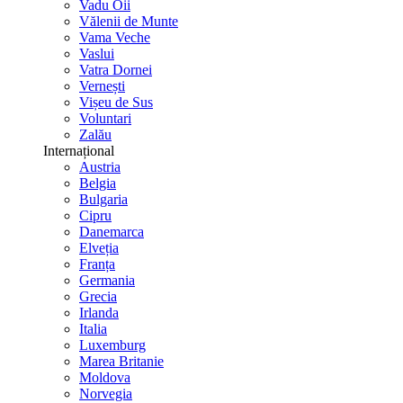
Vadu Oii
Vălenii de Munte
Vama Veche
Vaslui
Vatra Dornei
Vernești
Vișeu de Sus
Voluntari
Zalău
Internațional
Austria
Belgia
Bulgaria
Cipru
Danemarca
Elveția
Franța
Germania
Grecia
Irlanda
Italia
Luxemburg
Marea Britanie
Moldova
Norvegia