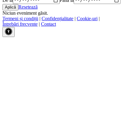
Resetează
Niciun eveniment găsit.
Termeni și condiții
|
Confidențialitate
|
Cookie-uri
|
Întrebări frecvente
|
Contact