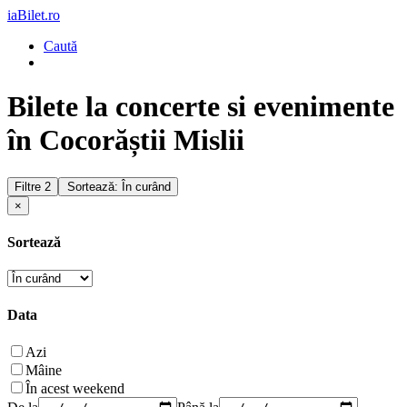
iaBilet.ro
Caută
Bilete la concerte si evenimente
în Cocorăștii Mislii
Filtre
2
Sortează: În curând
×
Sortează
Data
Azi
Mâine
În acest weekend
De la
Până la