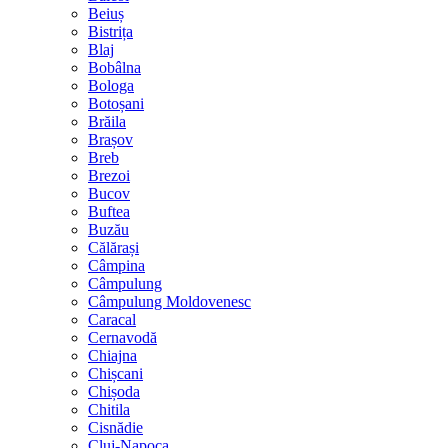
Beiuș
Bistrița
Blaj
Bobâlna
Bologa
Botoșani
Brăila
Brașov
Breb
Brezoi
Bucov
Buftea
Buzău
Călărași
Câmpina
Câmpulung
Câmpulung Moldovenesc
Caracal
Cernavodă
Chiajna
Chișcani
Chișoda
Chitila
Cisnădie
Cluj-Napoca