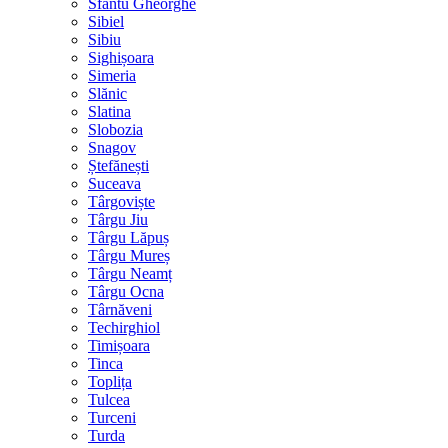
Sfântu Gheorghe
Sibiel
Sibiu
Sighișoara
Simeria
Slănic
Slatina
Slobozia
Snagov
Ștefănești
Suceava
Târgoviște
Târgu Jiu
Târgu Lăpuș
Târgu Mureș
Târgu Neamț
Târgu Ocna
Târnăveni
Techirghiol
Timișoara
Tinca
Toplița
Tulcea
Turceni
Turda