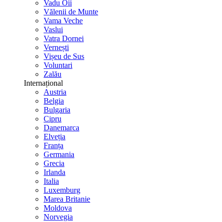
Vadu Oii
Vălenii de Munte
Vama Veche
Vaslui
Vatra Dornei
Vernești
Vișeu de Sus
Voluntari
Zalău
Internațional
Austria
Belgia
Bulgaria
Cipru
Danemarca
Elveția
Franța
Germania
Grecia
Irlanda
Italia
Luxemburg
Marea Britanie
Moldova
Norvegia