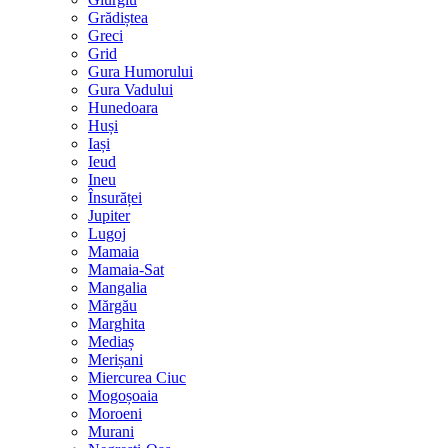
Grădiștea
Greci
Grid
Gura Humorului
Gura Vadului
Hunedoara
Huși
Iași
Ieud
Ineu
Însurăței
Jupiter
Lugoj
Mamaia
Mamaia-Sat
Mangalia
Mărgău
Marghita
Mediaș
Merișani
Miercurea Ciuc
Mogoșoaia
Moroeni
Murani