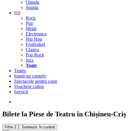
Olanda
Spania
Stil
Rock
Pop
Metal
Electronica
Hip Hop
Festivaluri
Clasica
Pop Rock
Jazz
Toate
Teatru
Stand-up comedy
Spectacole pentru copii
Vouchere cadou
Servicii
Bilete la Piese de Teatru în Chișineu-Criș
Filtre
2
Sortează: În curând