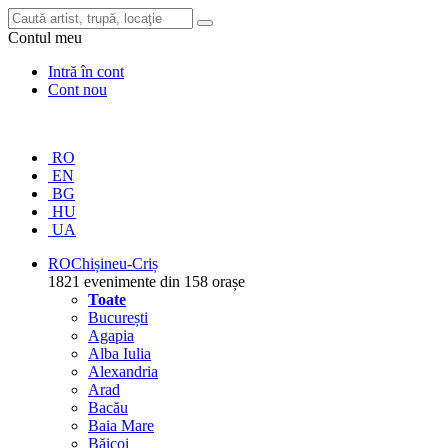
Contul meu
Intră în cont
Cont nou
RO
EN
BG
HU
UA
RO
Chișineu-Criș
1821 evenimente din 158 orașe
Toate
București
Agapia
Alba Iulia
Alexandria
Arad
Bacău
Baia Mare
Băicoi