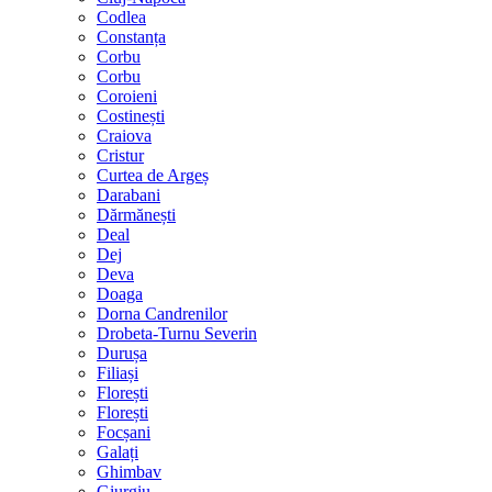
Codlea
Constanța
Corbu
Corbu
Coroieni
Costinești
Craiova
Cristur
Curtea de Argeș
Darabani
Dărmănești
Deal
Dej
Deva
Doaga
Dorna Candrenilor
Drobeta-Turnu Severin
Durușa
Filiași
Florești
Florești
Focșani
Galați
Ghimbav
Giurgiu