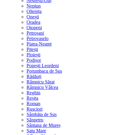
Negrești-Oaș
Neptun
Oltenița
Onești
Oradea
Otopeni
Petroșani
Petrovaselo
Piatra-Neamț
Pitești
Ploiești
Podișor
Popești Leordeni
Porumbacu de Sus
Rădăuți
Râmnicu Sărat
Râmnicu Vâlcea
Reghin
Reșița
Roman
Rusciori
Sâmbăta de Sus
Sânpetru
Sântana de Mureș
Satu Mare