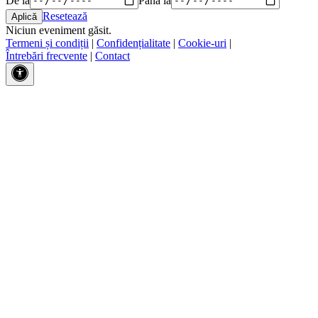
Resetează
Niciun eveniment găsit.
Termeni și condiții
|
Confidențialitate
|
Cookie-uri
|
Întrebări frecvente
|
Contact