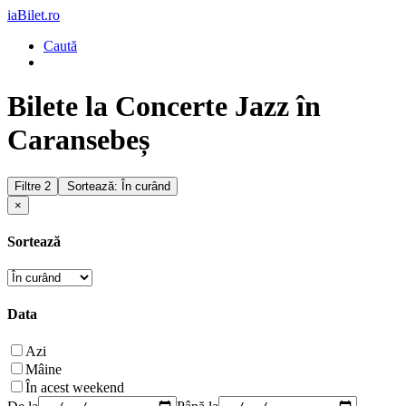
iaBilet.ro
Caută
Bilete la Concerte Jazz în
Caransebeș
Filtre
2
Sortează: În curând
×
Sortează
Data
Azi
Mâine
În acest weekend
De la
Până la