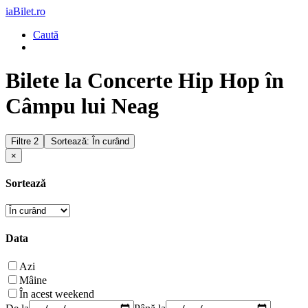
iaBilet.ro
Caută
Bilete la Concerte Hip Hop în
Câmpu lui Neag
Filtre
2
Sortează: În curând
×
Sortează
Data
Azi
Mâine
În acest weekend
De la
Până la