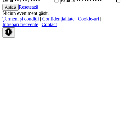
Resetează
Niciun eveniment găsit.
Termeni și condiții
|
Confidențialitate
|
Cookie-uri
|
Întrebări frecvente
|
Contact