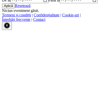
Resetează
Niciun eveniment găsit.
Termeni și condiții
|
Confidențialitate
|
Cookie-uri
|
Întrebări frecvente
|
Contact