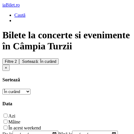
iaBilet.ro
Caută
Bilete la concerte si evenimente
în Câmpia Turzii
Filtre
2
Sortează: În curând
×
Sortează
Data
Azi
Mâine
În acest weekend
De la
Până la