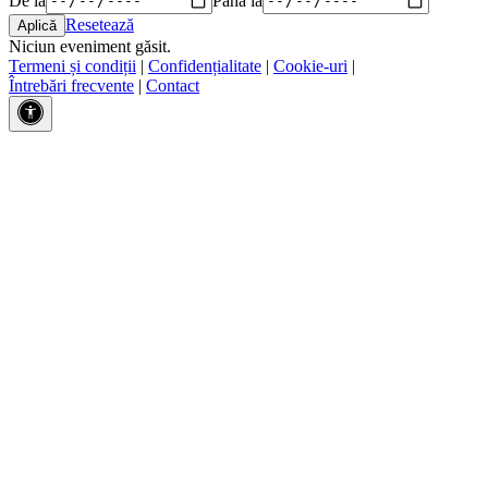
Resetează
Niciun eveniment găsit.
Termeni și condiții
|
Confidențialitate
|
Cookie-uri
|
Întrebări frecvente
|
Contact