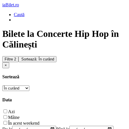
iaBilet.ro
Caută
Bilete la Concerte Hip Hop în
Călinești
Filtre
2
Sortează: În curând
×
Sortează
Data
Azi
Mâine
În acest weekend
De la
Până la