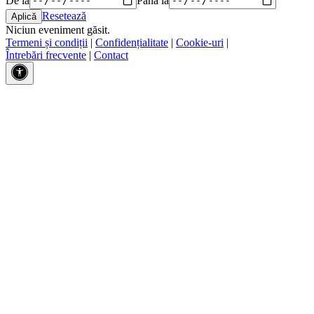
Resetează
Niciun eveniment găsit.
Termeni și condiții
|
Confidențialitate
|
Cookie-uri
|
Întrebări frecvente
|
Contact