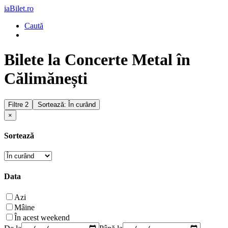
iaBilet.ro
Caută
Bilete la Concerte Metal în
Călimănești
Filtre
2
Sortează: În curând
×
Sortează
Data
Azi
Mâine
În acest weekend
De la
Până la