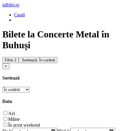
iaBilet.ro
Caută
Bilete la Concerte Metal în
Buhuși
Filtre
2
Sortează: În curând
×
Sortează
Data
Azi
Mâine
În acest weekend
De la
Până la