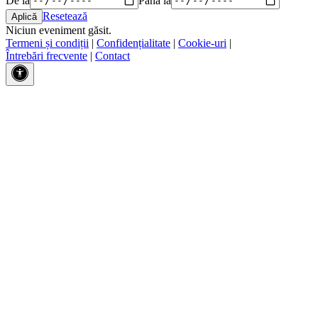
Resetează
Niciun eveniment găsit.
Termeni și condiții
|
Confidențialitate
|
Cookie-uri
|
Întrebări frecvente
|
Contact