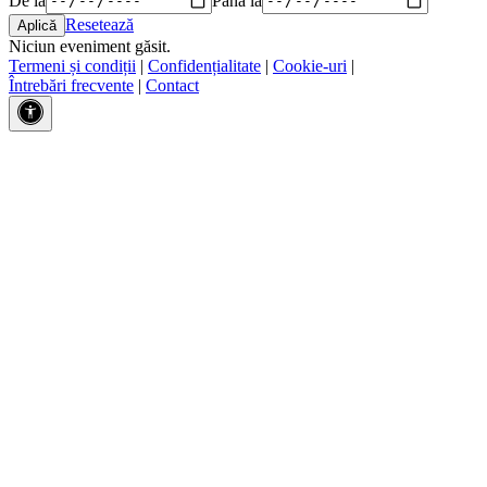
Resetează
Niciun eveniment găsit.
Termeni și condiții
|
Confidențialitate
|
Cookie-uri
|
Întrebări frecvente
|
Contact