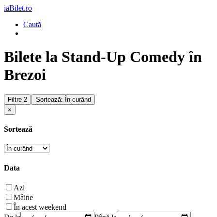
iaBilet.ro
Caută
Bilete la Stand-Up Comedy în
Brezoi
Filtre
2
Sortează: În curând
×
Sortează
Data
Azi
Mâine
În acest weekend
De la
Până la