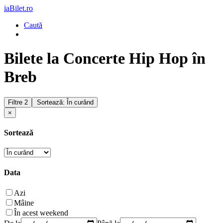
iaBilet.ro
Caută
Bilete la Concerte Hip Hop în
Breb
Filtre
2
Sortează: În curând
×
Sortează
Data
Azi
Mâine
În acest weekend
De la
Până la