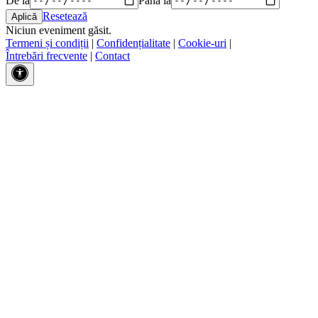
Resetează
Niciun eveniment găsit.
Termeni și condiții
|
Confidențialitate
|
Cookie-uri
|
Întrebări frecvente
|
Contact