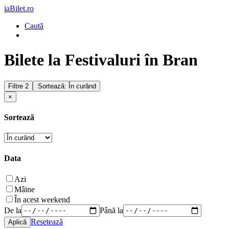
iaBilet.ro
Caută
Bilete la Festivaluri în Bran
Filtre
2
Sortează: În curând
×
Sortează
Data
Azi
Mâine
În acest weekend
De la
Până la
Resetează