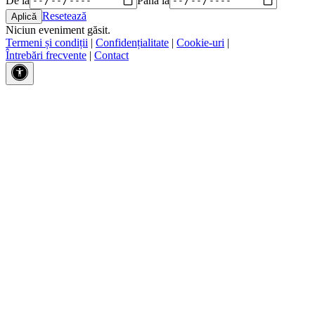
Resetează
Niciun eveniment găsit.
Termeni și condiții
|
Confidențialitate
|
Cookie-uri
|
Întrebări frecvente
|
Contact