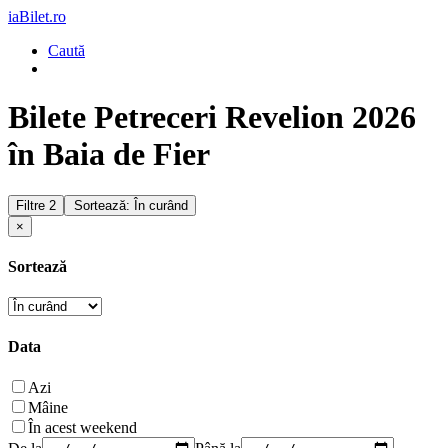
iaBilet.ro
Caută
Bilete Petreceri Revelion 2026
în Baia de Fier
Filtre
2
Sortează: În curând
×
Sortează
Data
Azi
Mâine
În acest weekend
De la
Până la