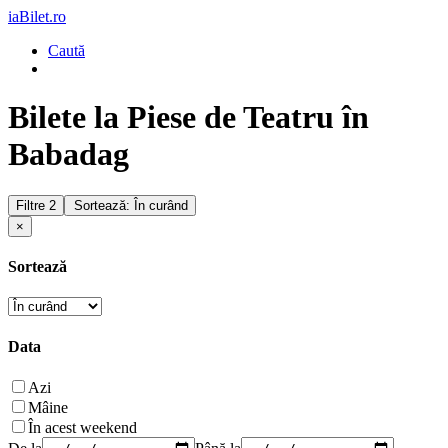
iaBilet.ro
Caută
Bilete la Piese de Teatru în
Babadag
Filtre
2
Sortează: În curând
×
Sortează
Data
Azi
Mâine
În acest weekend
De la
Până la