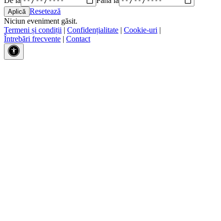
Resetează
Niciun eveniment găsit.
Termeni și condiții
|
Confidențialitate
|
Cookie-uri
|
Întrebări frecvente
|
Contact