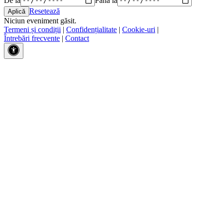
Resetează
Niciun eveniment găsit.
Termeni și condiții
|
Confidențialitate
|
Cookie-uri
|
Întrebări frecvente
|
Contact