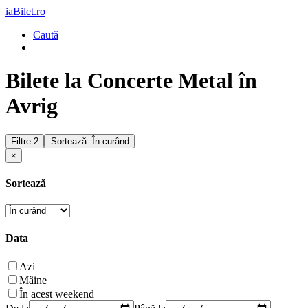
iaBilet.ro
Caută
Bilete la Concerte Metal în
Avrig
Filtre
2
Sortează: În curând
×
Sortează
Data
Azi
Mâine
În acest weekend
De la
Până la