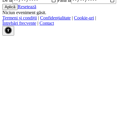
Resetează
Niciun eveniment găsit.
Termeni și condiții
|
Confidențialitate
|
Cookie-uri
|
Întrebări frecvente
|
Contact