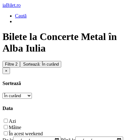
iaBilet.ro
Caută
Bilete la Concerte Metal în
Alba Iulia
Filtre
2
Sortează: În curând
×
Sortează
Data
Azi
Mâine
În acest weekend
De la
Până la