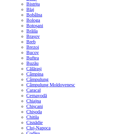
Bistrița
Blaj
Bobâlna
Bologa
Botoșani
Brăila
Brașov
Breb
Brezoi
Bucov
Buftea
Buzău
Călărași
Câmpina
Câmpulung
Câmpulung Moldovenesc
Caracal
Cernavodă
Chiajna
Chișcani
Chișoda
Chitila
Cisnădie
Cluj-Napoca
Codlea