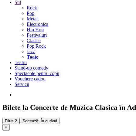
Stil
Rock
Pop
Metal
Electronica
Hip Hop
Festivaluri
Clasica
Pop Rock
Jazz
Toate
Teatru
Stand-up comedy
Spectacole pentru copii
Vouchere cadou
Servicii
Bilete la Concerte de Muzica Clasica în A
Filtre
2
Sortează: În curând
×