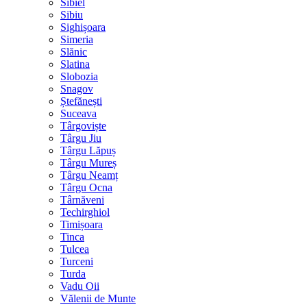
Sibiel
Sibiu
Sighișoara
Simeria
Slănic
Slatina
Slobozia
Snagov
Ștefănești
Suceava
Târgoviște
Târgu Jiu
Târgu Lăpuș
Târgu Mureș
Târgu Neamț
Târgu Ocna
Târnăveni
Techirghiol
Timișoara
Tinca
Tulcea
Turceni
Turda
Vadu Oii
Vălenii de Munte