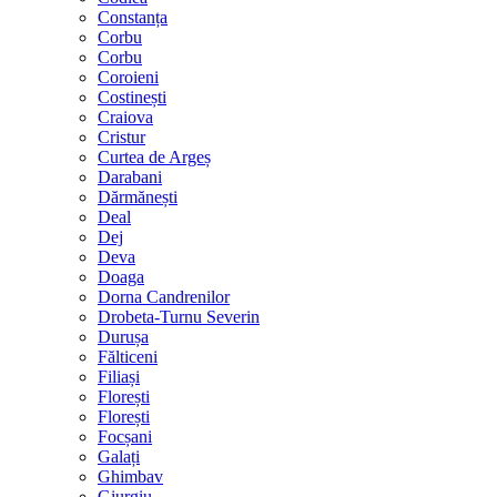
Constanța
Corbu
Corbu
Coroieni
Costinești
Craiova
Cristur
Curtea de Argeș
Darabani
Dărmănești
Deal
Dej
Deva
Doaga
Dorna Candrenilor
Drobeta-Turnu Severin
Durușa
Fălticeni
Filiași
Florești
Florești
Focșani
Galați
Ghimbav
Giurgiu