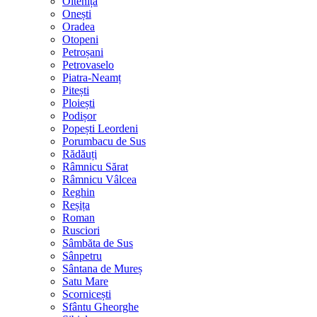
Oltenița
Onești
Oradea
Otopeni
Petroșani
Petrovaselo
Piatra-Neamț
Pitești
Ploiești
Podișor
Popești Leordeni
Porumbacu de Sus
Rădăuți
Râmnicu Sărat
Râmnicu Vâlcea
Reghin
Reșița
Roman
Rusciori
Sâmbăta de Sus
Sânpetru
Sântana de Mureș
Satu Mare
Scornicești
Sfântu Gheorghe