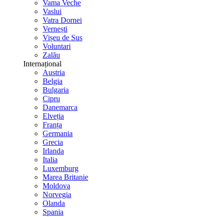
Vama Veche
Vaslui
Vatra Dornei
Vernești
Vișeu de Sus
Voluntari
Zalău
Internațional
Austria
Belgia
Bulgaria
Cipru
Danemarca
Elveția
Franța
Germania
Grecia
Irlanda
Italia
Luxemburg
Marea Britanie
Moldova
Norvegia
Olanda
Spania