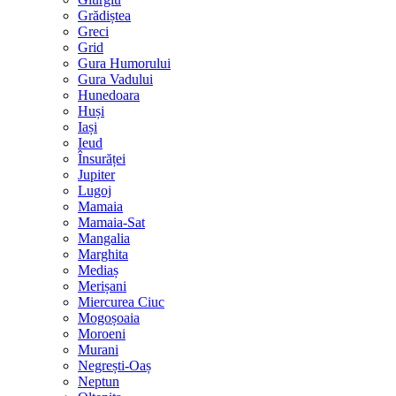
Grădiștea
Greci
Grid
Gura Humorului
Gura Vadului
Hunedoara
Huși
Iași
Ieud
Însurăței
Jupiter
Lugoj
Mamaia
Mamaia-Sat
Mangalia
Marghita
Mediaș
Merișani
Miercurea Ciuc
Mogoșoaia
Moroeni
Murani
Negrești-Oaș
Neptun