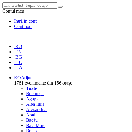
Contul meu
Intră în cont
Cont nou
RO
EN
BG
HU
UA
RO
Adjud
1761 evenimente din 156 orașe
Toate
București
Agapia
Alba Iulia
Alexandria
Arad
Bacău
Baia Mare
Beiuș