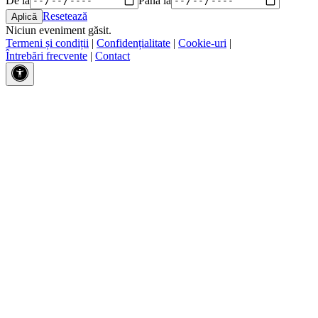
Resetează
Niciun eveniment găsit.
Termeni și condiții
|
Confidențialitate
|
Cookie-uri
|
Întrebări frecvente
|
Contact