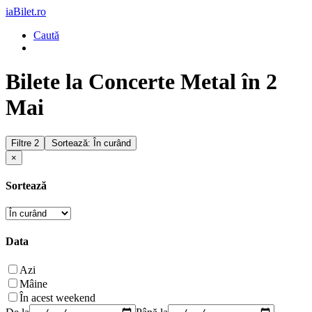
iaBilet.ro
Caută
Bilete la Concerte Metal în 2
Mai
Filtre
2
Sortează: În curând
×
Sortează
Data
Azi
Mâine
În acest weekend
De la
Până la