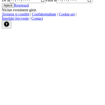
Resetează
Niciun eveniment găsit.
Termeni și condiții
|
Confidențialitate
|
Cookie-uri
|
Întrebări frecvente
|
Contact