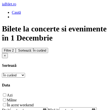
iaBilet.ro
Caută
Bilete la concerte si evenimente
în 1 Decembrie
Filtre
2
Sortează: În curând
×
Sortează
Data
Azi
Mâine
În acest weekend
De la
Până la