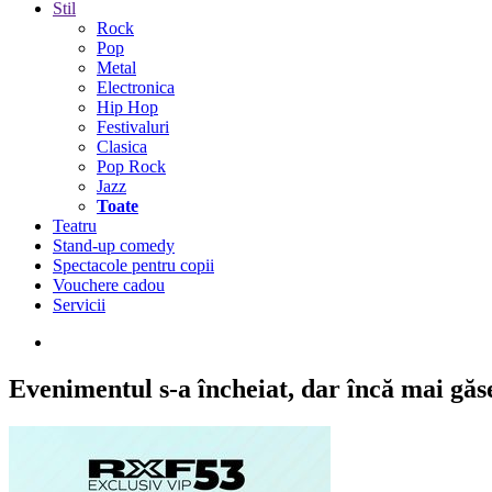
Stil
Rock
Pop
Metal
Electronica
Hip Hop
Festivaluri
Clasica
Pop Rock
Jazz
Toate
Teatru
Stand-up comedy
Spectacole pentru copii
Vouchere cadou
Servicii
Evenimentul s-a încheiat,
dar încă mai găseș