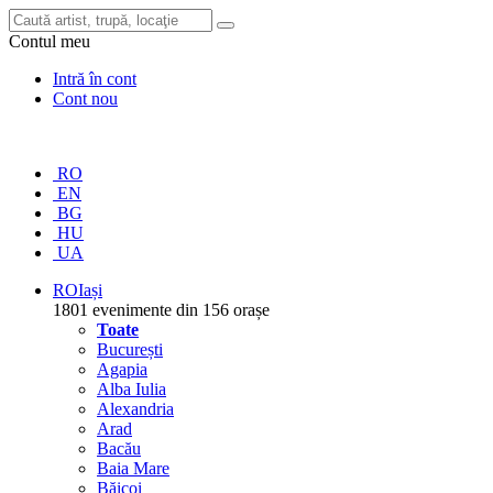
Contul meu
Intră în cont
Cont nou
RO
EN
BG
HU
UA
RO
Iași
1801 evenimente din 156 orașe
Toate
București
Agapia
Alba Iulia
Alexandria
Arad
Bacău
Baia Mare
Băicoi