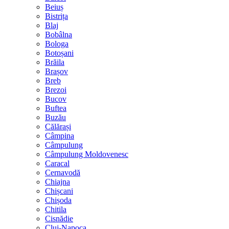
Beiuș
Bistrița
Blaj
Bobâlna
Bologa
Botoșani
Brăila
Brașov
Breb
Brezoi
Bucov
Buftea
Buzău
Călărași
Câmpina
Câmpulung
Câmpulung Moldovenesc
Caracal
Cernavodă
Chiajna
Chișcani
Chișoda
Chitila
Cisnădie
Cluj-Napoca