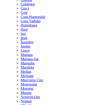
Grădiștea
Greci
Grid
Gura Humorului
Gura Vadului
Hunedoara
Huși
Iași
Ieud
Însurăței
Jupiter
Lugoj
Mamaia
Mamaia-Sat
Mangalia
Marghita
Mediaș
Merișani
Miercurea Ciuc
Mogoșoaia
Moroeni
Murani
Negrești-Oaș
Neptun