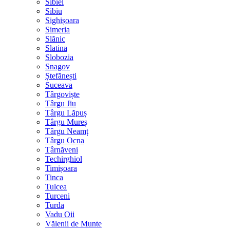
Sibiel
Sibiu
Sighișoara
Simeria
Slănic
Slatina
Slobozia
Snagov
Ștefănești
Suceava
Târgoviște
Târgu Jiu
Târgu Lăpuș
Târgu Mureș
Târgu Neamț
Târgu Ocna
Târnăveni
Techirghiol
Timișoara
Tinca
Tulcea
Turceni
Turda
Vadu Oii
Vălenii de Munte