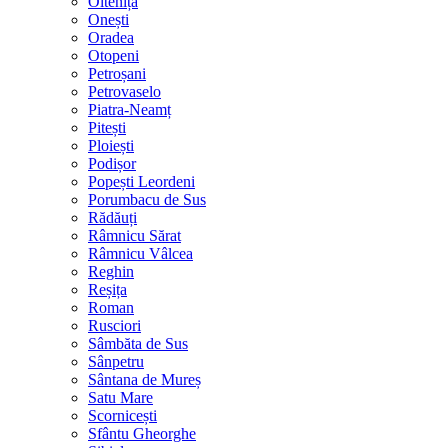
Oltenița
Onești
Oradea
Otopeni
Petroșani
Petrovaselo
Piatra-Neamț
Pitești
Ploiești
Podișor
Popești Leordeni
Porumbacu de Sus
Rădăuți
Râmnicu Sărat
Râmnicu Vâlcea
Reghin
Reșița
Roman
Rusciori
Sâmbăta de Sus
Sânpetru
Sântana de Mureș
Satu Mare
Scornicești
Sfântu Gheorghe