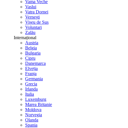
Vama Veche
Vaslui
Vatra Dornei
Vernești
Vișeu de Sus
Voluntari
Zalău
Internațional
Austria
Belgia
Bulgaria
Cipru
Danemarca
Elveția
Franța
Germania
Grecia
Irlanda
Italia
Luxemburg
Marea Britanie
Moldova
Norvegia
Olanda
Spania