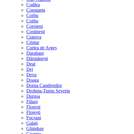
Codlea
Constanța
Corbu
Corbu
Coroieni
Costinești
Craiova
Cristur
Curtea de Argeș
Darabani
Dărmănești
Deal
Dej
Deva
Doaga
Dorna Candrenilor
Drobeta-Turnu Severin
Durușa
Filiași
Florești
Florești
Focșani
Galați
Ghimbav
Giurgiu