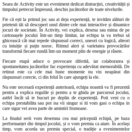
Seara de Activity este un eveniment dedicat distracției, creativității și
timpului petrecut împreună, deschis jucătorilor de toate nivelurile.
Fie că ești la primul joc sau ai deja experiență, te invităm alături de
prietenii tăi să descoperi unul dintre cele mai interactive și dinamice
jocuri de societate. În Activity, vei explica, desena sau mima de pe
cartonașele jocului într-un timp limitat, iar echipa ta va trebui să
ghicească cât mai repede răspunsul correct, uneori cu logică, alteori
cu intuiție și puțin noroc. Ritmul alert și varietatea provocărilor
transformă fiecare rundă într-un moment plin de energie și râsete.
Fiecare etapă aduce o provocare diferită, iar colaborarea și
spontaneitatea jucătorilor fac experiența cu adevărat memorabilă. De
retinut este ca cele mai bune momente nu vin neapărat din
răspunsuri corecte, ci din felul în care ajungeți la ele.
Nu este necesară experiență anterioară, echipa noastră va fi prezentă
pentru a explica regulile și pentru a te ghida pe parcursul jocului,
astfel încât să te bucuri pe deplin de experiență. Poti veni cu o
echipa prestabilita sau pot isa vii singur si iti vom gasi o echipa in
care sigur vei avea parte de amintiri frumoase.
La finalul serii vom desemna cea mai pricepută echipă, pe baza
performanței din timpul jocului, și o vom premia ca atare. În același
timp, vom acorda un premiu special, o tradiție a evenimentelor