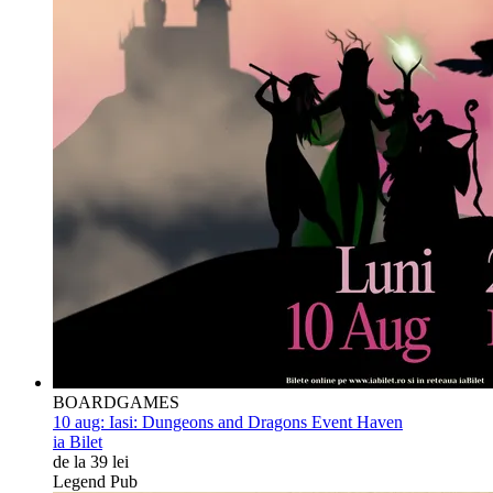
BOARDGAMES
10 aug:
Iasi: Dungeons and Dragons Event Haven
ia Bilet
de la 39 lei
Legend Pub