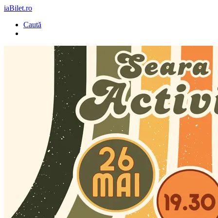
iaBilet.ro
Caută