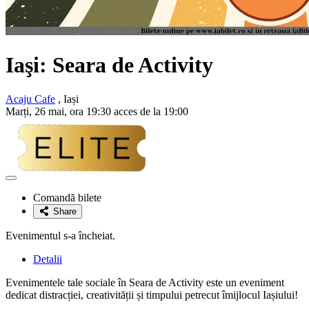
Iaşi: Seara de Activity
Acaju Cafe
, Iași
Marți, 26 mai, ora 19:30 acces de la 19:00
Adaugă
la
Comandă bilete
favorite
Share
Evenimentul s-a încheiat.
Detalii
Evenimentele tale sociale în Seara de Activity este un eveniment
dedicat distracției, creativității și timpului petrecut îmijlocul Iașiului!