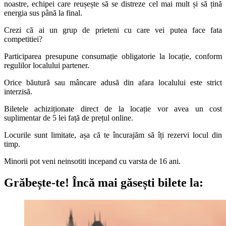
noastre, echipei care reușește să se distreze cel mai mult și să țină
energia sus până la final.
Crezi că ai un grup de prieteni cu care vei putea face fata
competitiei?
Participarea presupune consumație obligatorie la locație, conform
regulilor localului partener.
Orice băutură sau mâncare adusă din afara localului este strict
interzisă.
Biletele achiziționate direct de la locație vor avea un cost
suplimentar de 5 lei față de prețul online.
Locurile sunt limitate, așa că te încurajăm să îți rezervi locul din
timp.
Minorii pot veni neinsotiti incepand cu varsta de 16 ani.
Grăbește-te!
Încă mai găsești bilete la: