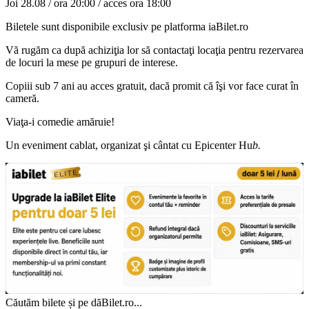
Joi
28.08 / ora 20:00 / acces ora 18:00
Biletele sunt disponibile exclusiv pe platforma iaBilet.ro
Vă rugăm ca după achiziţia lor să contactaţi locaţia pentru rezervarea
de locuri la mese pe grupuri de interese.
Copiii sub 7 ani au acces gratuit, dacă promit că îşi vor face curat în
cameră.
Viaţa-i comedie amăruie!
Un eveniment cablat, organizat şi cântat cu Epicenter Hu
b.
Căutăm bilete și pe dăBilet.ro...