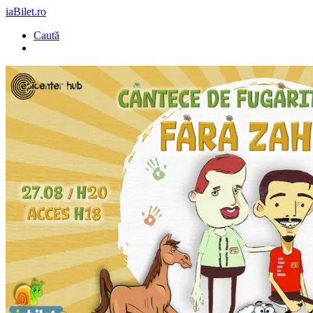
iaBilet.ro
Caută