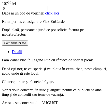
26
107
lei
Dacă ai un cod de voucher,
click aici
Retur permis cu asigurare
Flex-EnGarde
După plată, persoanele juridice pot solicita factura pe
iabilet.ro/facturi
Comandă bilete
Doar o mică verificare
Detalii
Fără Zahăr vine în Legend Pub cu cântece de speriat ploaia.
Dacă eşti nor, te vei speria şi vei ploua în extraurban, peste câmpuri,
acolo unde îţi este locul.
Cântece, urlete şi răcnete drăguţe.
Vor fi două concerte, în iulie şi august, pentru ca publicul să aibă
timp şi de concedii sau teme de vacanţă.
Acesta este concertul din AUGUST.