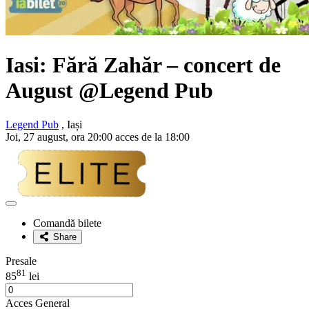
Iasi:
Fără Zahăr
– concert de
August @Legend Pub
Legend Pub
, Iași
Joi, 27 august, ora 20:00 acces de la 18:00
Adaugă
la
Comandă bilete
favorite
Share
Presale
81
85
lei
Acces General