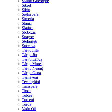
Sfântu Gheorghe
Sibiel
Sibiu
Sighișoara
Simeria
Slănic
Slatina
Slobozia
Snagov
Ștefănești
Suceava
Târgoviște
Târgu Jiu
Târgu Lăpuș
Târgu Mureș
Târgu Neamț
Târgu Ocna
Târnăveni
Techirghiol
Timișoara
Tinca
Tulcea
Turceni
Turda
Vadu Oii