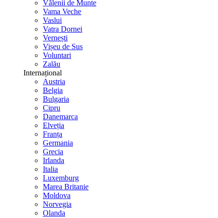
Vălenii de Munte
Vama Veche
Vaslui
Vatra Dornei
Vernești
Vișeu de Sus
Voluntari
Zalău
Internațional
Austria
Belgia
Bulgaria
Cipru
Danemarca
Elveția
Franța
Germania
Grecia
Irlanda
Italia
Luxemburg
Marea Britanie
Moldova
Norvegia
Olanda