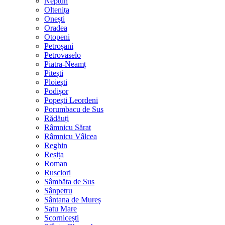
Neptun
Oltenița
Onești
Oradea
Otopeni
Petroșani
Petrovaselo
Piatra-Neamț
Pitești
Ploiești
Podișor
Popești Leordeni
Porumbacu de Sus
Rădăuți
Râmnicu Sărat
Râmnicu Vâlcea
Reghin
Reșița
Roman
Rusciori
Sâmbăta de Sus
Sânpetru
Sântana de Mureș
Satu Mare
Scornicești