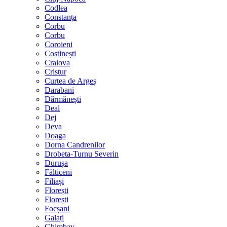
Codlea
Constanța
Corbu
Corbu
Coroieni
Costinești
Craiova
Cristur
Curtea de Argeș
Darabani
Dărmănești
Deal
Dej
Deva
Doaga
Dorna Candrenilor
Drobeta-Turnu Severin
Durușa
Fălticeni
Filiași
Florești
Florești
Focșani
Galați
Ghimbav