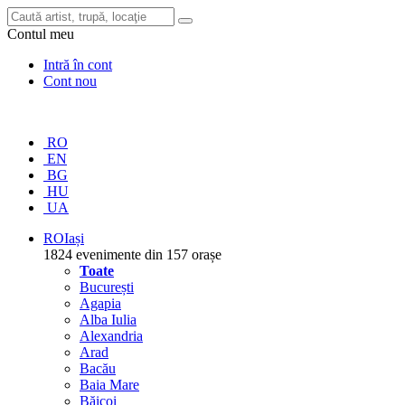
Contul meu
Intră în cont
Cont nou
RO
EN
BG
HU
UA
RO
Iași
1824 evenimente din 157 orașe
Toate
București
Agapia
Alba Iulia
Alexandria
Arad
Bacău
Baia Mare
Băicoi