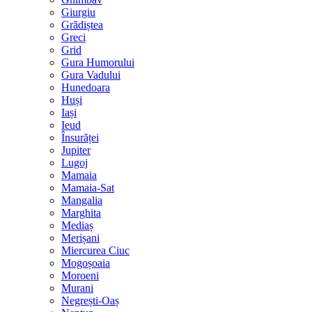
Giurgiu
Grădiștea
Greci
Grid
Gura Humorului
Gura Vadului
Hunedoara
Huși
Iași
Ieud
Însurăței
Jupiter
Lugoj
Mamaia
Mamaia-Sat
Mangalia
Marghita
Mediaș
Merișani
Miercurea Ciuc
Mogoșoaia
Moroeni
Murani
Negrești-Oaș