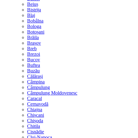
Beiuș
Bistrița
Blaj
Bobâlna
Bologa
Botoșani
Brăila
Brașov
Breb
Brezoi
Bucov
Buftea
Buzău
Călărași
Câmpina
Câmpulung
Câmpulung Moldovenesc
Caracal
Cernavodă
Chiajna
Chișcani
Chișoda
Chitila
Cisnădie
Cluj-Napoca