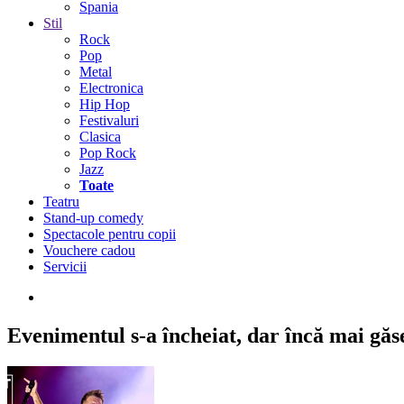
Spania
Stil
Rock
Pop
Metal
Electronica
Hip Hop
Festivaluri
Clasica
Pop Rock
Jazz
Toate
Teatru
Stand-up comedy
Spectacole pentru copii
Vouchere cadou
Servicii
Evenimentul s-a încheiat,
dar încă mai găseș