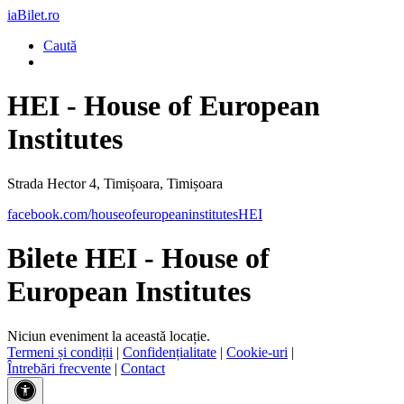
iaBilet.ro
Caută
HEI - House of European
Institutes
Strada Hector 4, Timișoara, Timișoara
facebook.com/houseofeuropeaninstitutesHEI
Bilete HEI - House of
European Institutes
Niciun eveniment la această locație.
Termeni și condiții
|
Confidențialitate
|
Cookie-uri
|
Întrebări frecvente
|
Contact