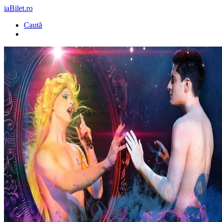
iaBilet.ro
Caută