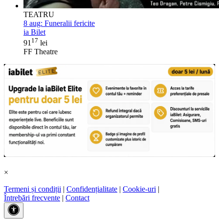
TEATRU
8 aug:
Funeralii fericite
ia Bilet
17
91
lei
FF Theatre
×
Termeni și condiții
|
Confidențialitate
|
Cookie-uri
|
Întrebări frecvente
|
Contact