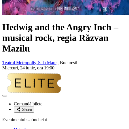
Hedwig and the Angry Inch –
musical rock, regia Răzvan
Mazilu
Teatrul Metropolis, Sala Mare
, București
Miercuri, 24 iunie, ora 19:00
Adaugă
la
Comandă bilete
favorite
Share
Evenimentul s-a încheiat.