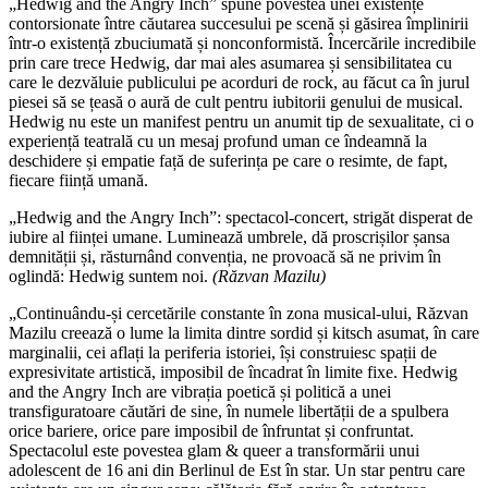
„Hedwig and the Angry Inch” spune povestea unei existențe
contorsionate între căutarea succesului pe scenă și găsirea împlinirii
într-o existență zbuciumată și nonconformistă. Încercările incredibile
prin care trece Hedwig, dar mai ales asumarea și sensibilitatea cu
care le dezvăluie publicului pe acorduri de rock, au făcut ca în jurul
piesei să se țeasă o aură de cult pentru iubitorii genului de musical.
Hedwig nu este un manifest pentru un anumit tip de sexualitate, ci o
experiență teatrală cu un mesaj profund uman ce îndeamnă la
deschidere și empatie față de suferința pe care o resimte, de fapt,
fiecare ființă umană.
„Hedwig and the Angry Inch”: spectacol-concert, strigăt disperat de
iubire al ființei umane. Luminează umbrele, dă proscrișilor șansa
demnității și, răsturnând convenția, ne provoacă să ne privim în
oglindă: Hedwig suntem noi.
(Răzvan Mazilu)
„Continuându-și cercetările constante în zona musical-ului, Răzvan
Mazilu creează o lume la limita dintre sordid și kitsch asumat, în care
marginalii, cei aflați la periferia istoriei, își construiesc spații de
expresivitate artistică, imposibil de încadrat în limite fixe. Hedwig
and the Angry Inch are vibrația poetică și politică a unei
transfiguratoare căutări de sine, în numele libertății de a spulbera
orice bariere, orice pare imposibil de înfruntat și confruntat.
Spectacolul este povestea glam & queer a transformării unui
adolescent de 16 ani din Berlinul de Est în star. Un star pentru care