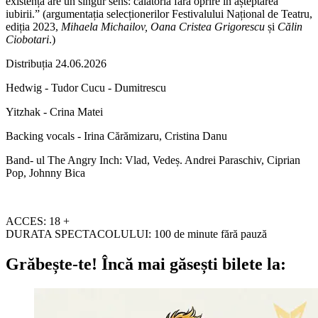
existența are un singur sens: călătoria fără oprire în așteptarea
iubirii.” (argumentația selecționerilor Festivalului Național de Teatru,
ediția 2023,
Mihaela Michailov, Oana Cristea Grigorescu
și
Călin
Ciobotari
.)
Distribuția 24.06.2026
Hedwig - Tudor Cucu - Dumitrescu
Yitzhak - Crina Matei
Backing vocals - Irina Cărămizaru, Cristina Danu
Band- ul The Angry Inch: Vlad, Vedeș. Andrei Paraschiv, Ciprian
Pop, Johnny Bica
ACCES: 18 +
DURATA SPECTACOLULUI: 100 de minute fără pauză
Grăbește-te!
Încă mai găsești bilete la: