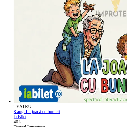
TEATRU
8 aug:
La joacă cu bunicii
ia Bilet
40 lei
Teatrul Improteca