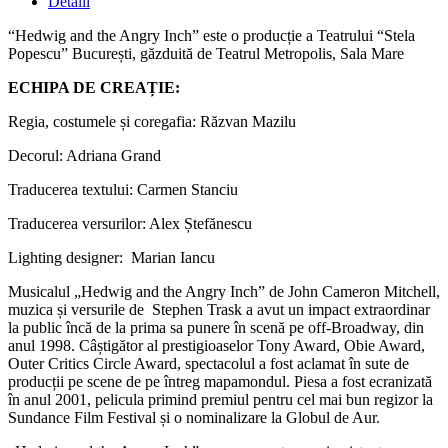
Detalii
“Hedwig and the Angry Inch” este o producție a Teatrului “Stela
Popescu” București, găzduită de Teatrul Metropolis, Sala Mare
ECHIPA DE CREAȚIE:
Regia, costumele și coregafia: Răzvan Mazilu
Decorul: Adriana Grand
Traducerea textului: Carmen Stanciu
Traducerea versurilor: Alex Ștefănescu
Lighting designer: Marian Iancu
Musicalul „Hedwig and the Angry Inch” de John Cameron Mitchell,
muzica și versurile de Stephen Trask a avut un impact extraordinar
la public încă de la prima sa punere în scenă pe off-Broadway, din
anul 1998. Câștigător al prestigioaselor Tony Award, Obie Award,
Outer Critics Circle Award, spectacolul a fost aclamat în sute de
producții pe scene de pe întreg mapamondul. Piesa a fost ecranizată
în anul 2001, pelicula primind premiul pentru cel mai bun regizor la
Sundance Film Festival și o nominalizare la Globul de Aur.