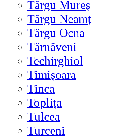
Târgu Mureș
Târgu Neamț
Târgu Ocna
Târnăveni
Techirghiol
Timișoara
Tinca
Toplița
Tulcea
Turceni