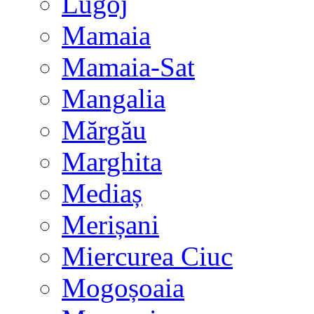
Lugoj
Mamaia
Mamaia-Sat
Mangalia
Mărgău
Marghita
Mediaș
Merișani
Miercurea Ciuc
Mogoșoaia