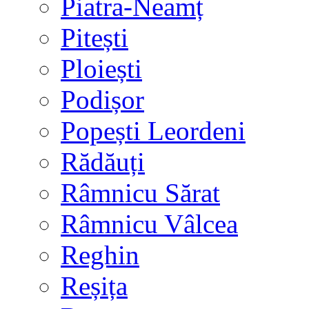
Piatra-Neamț
Pitești
Ploiești
Podișor
Popești Leordeni
Rădăuți
Râmnicu Sărat
Râmnicu Vâlcea
Reghin
Reșița