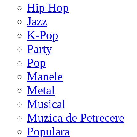
Hip Hop
Jazz
K-Pop
Party
Pop
Manele
Metal
Musical
Muzica de Petrecere
Populara