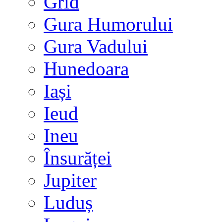
Grid
Gura Humorului
Gura Vadului
Hunedoara
Iași
Ieud
Ineu
Însurăței
Jupiter
Luduș