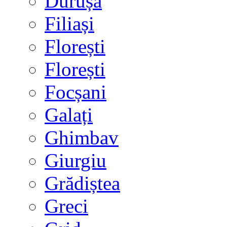
Durușa
Filiași
Florești
Florești
Focșani
Galați
Ghimbav
Giurgiu
Grădiștea
Greci