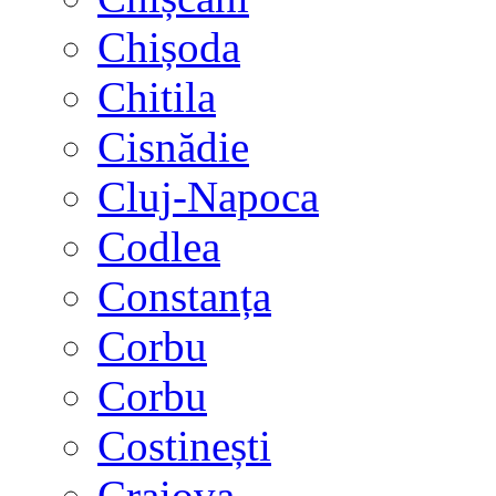
Chișoda
Chitila
Cisnădie
Cluj-Napoca
Codlea
Constanța
Corbu
Corbu
Costinești
Craiova