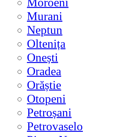
Moroeni
Murani
Neptun
Oltenița
Onești
Oradea
Orăștie
Otopeni
Petroșani
Petrovaselo