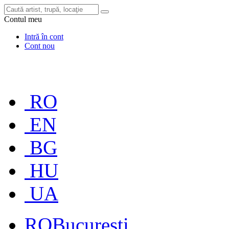
Contul meu
Intră în cont
Cont nou
RO
EN
BG
HU
UA
RO
București