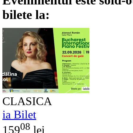
Evenimentul este sold-o
bilete la:
CLASICA
ia Bilet
08
159
lei