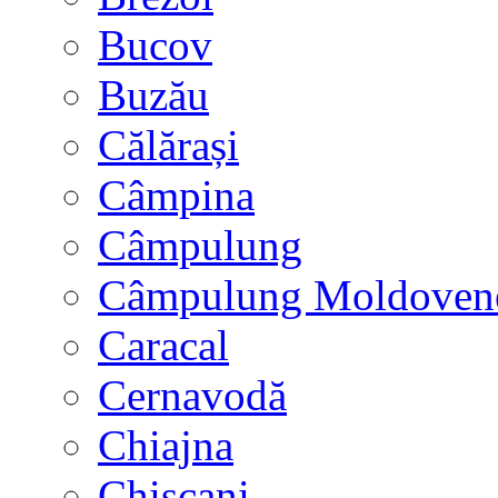
Bucov
Buzău
Călărași
Câmpina
Câmpulung
Câmpulung Moldoven
Caracal
Cernavodă
Chiajna
Chișcani