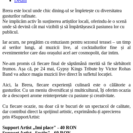
Detalii
Brera este locul unde chic dining-ul se împletește cu diversitatea
gusturilor rafinate.
Ne implicăm activ în susținerea artiștilor locali, oferindu-le o scenă
unde să devină cât mai vizibili și să împărtășească pasiunea lor cu
publicul.
Iar acum, ne pregătim cu entuziasm pentru sezonul terasei – un timp
al serilor lungi, al muzicii live, al cocktailurilor fine și al
evenimentelor care dau orașului acel aer cosmopolit, dar intim.
Ne-am promis că fiecare final de săptămână merită să fie sărbătorit
frumos. Așa că, pe 24 mai, Gypsy Kings Tribute by Victor Rohas
Band va aduce magia muzicii live direct în sufletul locației.
Aici, la Brera, fiecare experiență culinară este o călătorie a
gusturilor. Cu un meniu diversificat și multicultural, îți oferim ocazia
de a descoperi arome reinterpretate cu pasiune și creativitate.
Cu fiecare ocazie, nu doar că te bucuri de un spectacol de calitate,
dar contribui direct la sprijinul artistic, exprimându-ți aprecierea
prin #SupportArtist:
Support Artist „Imi place" - 40 RON
Support Artist „Susțin" - 60 RON