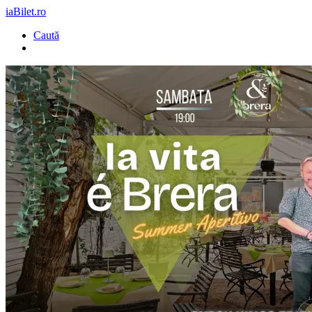
iaBilet.ro
Caută