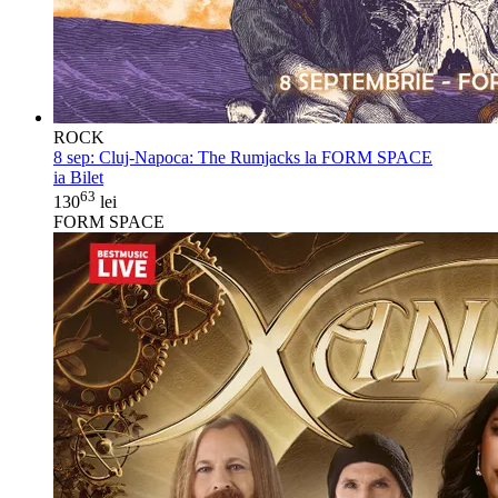
ROCK
8 sep:
Cluj-Napoca: The Rumjacks la FORM SPACE
ia Bilet
63
130
lei
FORM SPACE