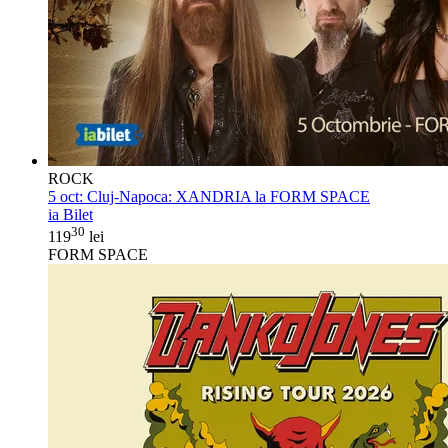
ROCK
5 oct:
Cluj-Napoca: XANDRIA la FORM SPACE
ia Bilet
30
119
lei
FORM SPACE