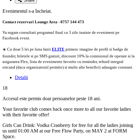
Share
Evenimentul s-a încheiat.
Contact rezervari Lounge Area - 0757 144 473
Va rugam consultati programul final cu 3 zile inainte de eveniment pe
Facebook event.
☀️ Cu doar 5 lei pe luna fanii
ELITE
primesc imagine de profil si badge de
founder, biletele si pe SMS gratuit, discount 10% la comisionul de operare si la
asigurarea Flex, lista de evenimente favorite cu reminder, refund integral
oricand (daca organizatorul permite) si multe alte beneficii adaugate constant.
Detalii
18
Accesul este permis doar persoanelor peste 18 ani.
Your favorite club comes back once more to all our favorite ladies
with their favorite offer!
Girls Can Drink: Vodka Cranberry for free for all the ladies joining
us until 01:00 AM at our Free Flow Party, on MAY 2 at FORM
Space.