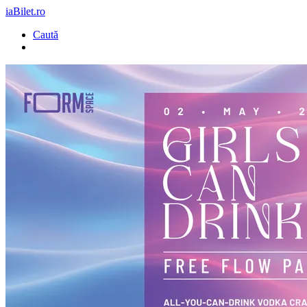
iaBilet.ro
Caută