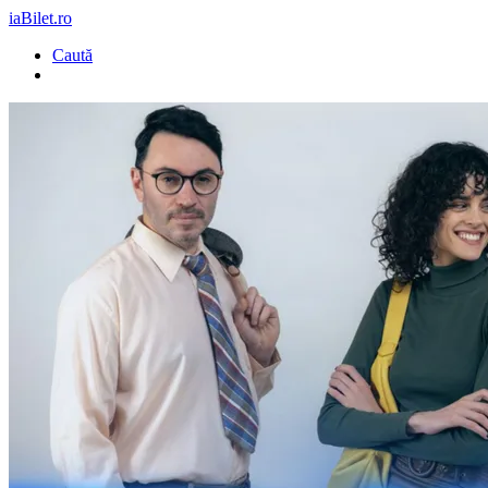
iaBilet.ro
Caută