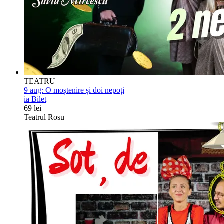
TEATRU
9 aug:
O moștenire și doi nepoți
ia Bilet
69 lei
Teatrul Rosu