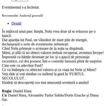
Evenimentul s-a încheiat.
Recomandat: Audiență generală
Detalii
În mijlocul unui parc liniștit, Nelu vrea doar să se relaxeze pe o
bancă.
Dar apariția lui Paul, un vânzător de ziare plin de energie,
declanșează o serie de evenimente nebunești.
Când Nelu primește o scrisoare de la soția sa dispărută,
Mimi, și află că un obiect valoros trebuie recuperat, aventura începe!
Împreună cu hărțile desenate pe loc și o gașcă de personaje
excentrice, cei doi pornesc într-o comedie haioasă plină de surprize.
Cine este cu adevărat Paul?
Ce va întâmpla cu obiectul valoros și cu viața lui Nelu și Mimi?
Veți râde și veți rămâne cu sufletul la gură în 'FURTUL
SECOLULUI'.
Haideți să descoperiți cea mai amuzantă aventură a anului!
Regia
: Daniel Hara.
Cu
Daniel Hara, Alexandru Tudor Sabău/Dorin Enache și Diana
Sar.