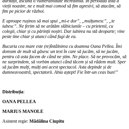
durității, ascund o vulnerabilitate incredibilă. În perioada asta a
vieții noastre, ne e mult mai comod să fim agresivi, să atacăm, să
fim pe picior de război.
E aproape rușinos să mai spui „mi-e dor”, „mulțumesc”, „te
iubesc”. Ne ferim să ne arătăm slăbiciunile – cu prietenii, cu
colegii, chiar și cu părinții noștri. Dar iubirea nu stă deoparte; vine
peste tine chiar și atunci când fugi de ea.
Bucuria cea mare este (re)întâlnirea cu doamna Oana Pellea. Îmi
doream de mult să găsesc un text în care să jucăm, să ne jucăm,
pentru că asta facem de când ne știm. Ne place. Să ne provocăm, să
ne surprindem, să vorbim atunci când tăcem și să râdem mult. Sper
să jucăm mulți, mulți ani acest spectacol. Asta depinde și de
dumneavoastră, spectatorii. Abia aștept! Fie într-un ceas bun!”
Distribuția
:
OANA PELLEA
MARIUS MANOLE
Asistent regie:
Mădălina Ciupitu