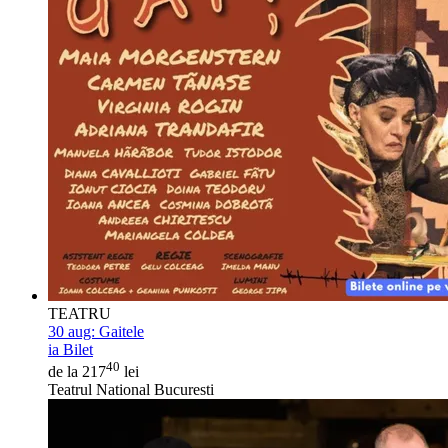
TEATRU
30 aug:
Gaitele
ia Bilet
40
de la 217
lei
Teatrul National Bucuresti