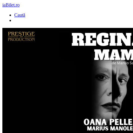
iaBilet.ro
Caută