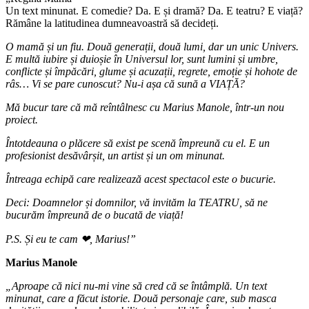
Un text minunat. E comedie? Da. E și dramă? Da. E teatru? E viață?
Rămâne la latitudinea dumneavoastră să decideți.
O mamă și un fiu. Două generații, două lumi, dar un unic Univers.
E multă iubire și duioșie în Universul lor, sunt lumini și umbre,
conflicte și împăcări, glume și acuzații, regrete, emoție și hohote de
râs… Vi se pare cunoscut? Nu-i așa că sună a VIAȚĂ?
Mă bucur tare că mă reîntâlnesc cu Marius Manole, într-un nou
proiect.
Întotdeauna o plăcere să exist pe scenă împreună cu el. E un
profesionist desăvârșit, un artist și un om minunat.
Întreaga echipă care realizează acest spectacol este o bucurie.
Deci: Doamnelor și domnilor, vă invităm la TEATRU, să ne
bucurăm împreună de o bucată de viață!
P.S. Și eu te cam
❤
, Marius!”
Marius Manole
„Aproape că nici nu-mi vine să cred că se întâmplă. Un text
minunat, care a făcut istorie. Două personaje care, sub masca