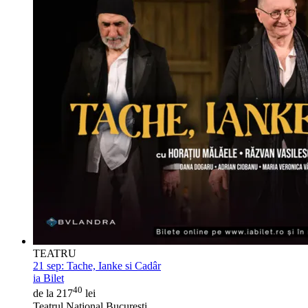
TEATRU
21 sep:
Tache, Ianke si Cadâr
ia Bilet
40
de la 217
lei
Teatrul National Bucuresti