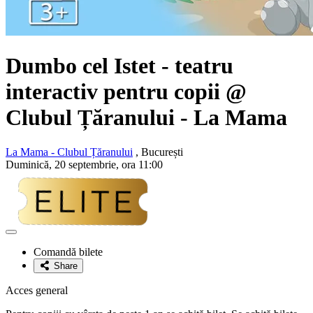
Dumbo cel Istet - teatru
interactiv pentru copii @
Clubul Țăranului - La Mama
La Mama - Clubul Țăranului
, București
Duminică, 20 septembrie, ora 11:00
Adaugă
la
Comandă bilete
favorite
Share
Acces general