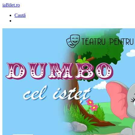
iaBilet.ro
Caută