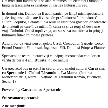
Cei mici sunt invitați să li se alăture faimosului elefanțel Dumbo în
lunga și fascinanta sa călătorie în găsirea fluturașului său.
În drumul său, Dumbo va fi acompaniat, pe lângă micii spectactori,
și de îngerașul său care îi va sta drept sfătuitor și îndrumător. Cu
ajutorul copiilor, elefănțelul va reuși să răspundă ghicitorilor adresate
de prietenii pe care îi va întâlni în calea sa și va reuși să destrame
vraja Duhului. Odată ruptă vraja, acesta se va transforma în prinț și
fluturașul într-o frumoasă prințesă.
Actorii vor da viață personajelor: Ursul, Crocodilul, Șarpele, Coco,
Prințul Dumbo, Fluturașul, Îngerașul, Fifi, Duhul și Prințesa Fluture
Spectacol de teatru interactiv și cu păpuși recomandat copiilor cu
vârsta de peste 4 ani.
Durata:
45 de minute
Un spectacol pus în scenă în cadrul programului cultural
Caravana
cu Spectacole
la
Clubul Țăranului – La Mama
(
Intrarea
Monetariei nr. 3, Muzeul Național al Tăranului Român, București,
Sector 1)
Powered by
Caravana cu Spectacole
#caravanacuspectacole
Alte mențiuni: