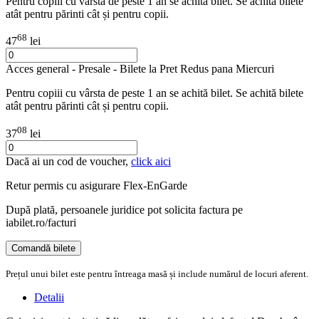
Pentru copiii cu vârsta de peste 1 an se achită bilet. Se achită bilete
atât pentru părinti cât și pentru copii.
68
47
lei
Acces general - Presale - Bilete la Pret Redus pana Miercuri
Pentru copiii cu vârsta de peste 1 an se achită bilet. Se achită bilete
atât pentru părinti cât și pentru copii.
08
37
lei
Dacă ai un cod de voucher,
click aici
Retur permis cu asigurare
Flex-EnGarde
După plată, persoanele juridice pot solicita factura pe
iabilet.ro/facturi
Comandă bilete
Doar o mică verificare
Prețul unui bilet este pentru întreaga masă și include numărul de locuri aferent.
Detalii