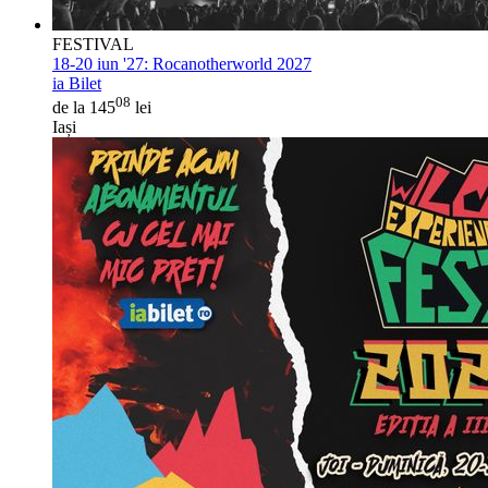
FESTIVAL
18-20 iun '27:
Rocanotherworld 2027
ia Bilet
08
de la 145
lei
Iași