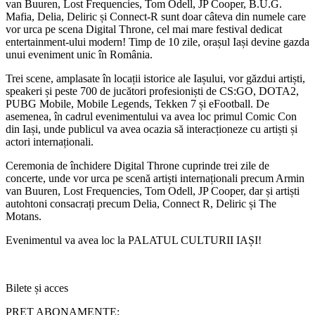
van Buuren, Lost Frequencies, Tom Odell, JP Cooper, B.U.G.
Mafia, Delia, Deliric și Connect-R sunt doar câteva din numele care
vor urca pe scena Digital Throne, cel mai mare festival dedicat
entertainment-ului modern! Timp de 10 zile, orașul Iași devine gazda
unui eveniment unic în România.
Trei scene, amplasate în locații istorice ale Iașului, vor găzdui artiști,
speakeri și peste 700 de jucători profesioniști de CS:GO, DOTA2,
PUBG Mobile, Mobile Legends, Tekken 7 și eFootball. De
asemenea, în cadrul evenimentului va avea loc primul Comic Con
din Iași, unde publicul va avea ocazia să interacționeze cu artiști și
actori internaționali.
Ceremonia de închidere Digital Throne cuprinde trei zile de
concerte, unde vor urca pe scenă artiști internaționali precum Armin
van Buuren, Lost Frequencies, Tom Odell, JP Cooper, dar și artiști
autohtoni consacrați precum Delia, Connect R, Deliric și The
Motans.
Evenimentul va avea loc la PALATUL CULTURII IAȘI!
Bilete și acces
PREȚ ABONAMENTE: