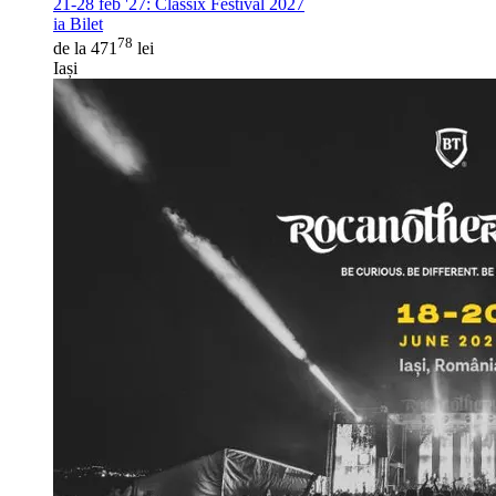
21-28 feb '27:
Classix Festival 2027
ia Bilet
78
de la 471
lei
Iași