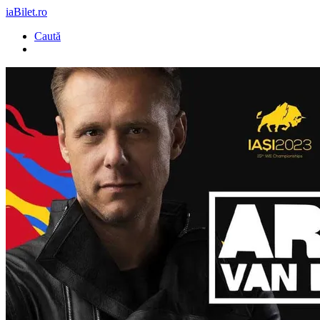
iaBilet.ro
Caută