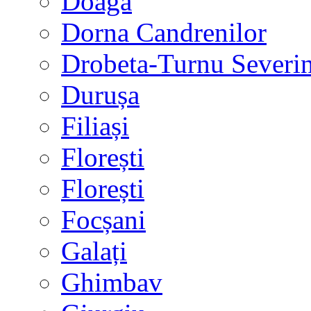
Doaga
Dorna Candrenilor
Drobeta-Turnu Severi
Durușa
Filiași
Florești
Florești
Focșani
Galați
Ghimbav