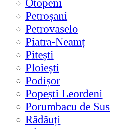
Otopeni
Petroșani
Petrovaselo
Piatra-Neamț
Pitești
Ploiești
Podișor
Popești Leordeni
Porumbacu de Sus
Rădăuți