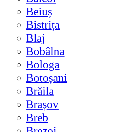
Beiuș
Bistrița
Blaj
Bobâlna
Bologa
Botoșani
Brăila
Brașov
Breb
Brezoi