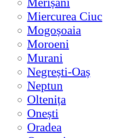
Merișani
Miercurea Ciuc
Mogoșoaia
Moroeni
Murani
Negrești-Oaș
Neptun
Oltenița
Onești
Oradea