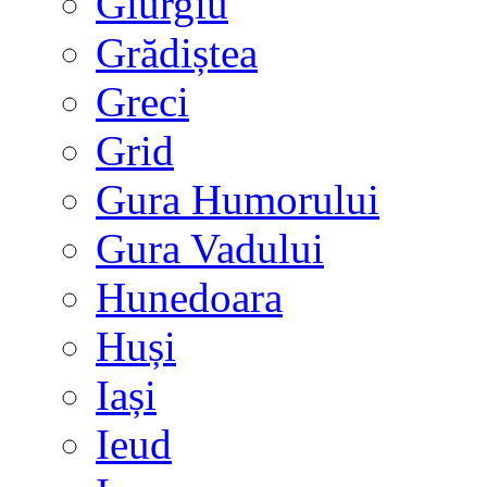
Giurgiu
Grădiștea
Greci
Grid
Gura Humorului
Gura Vadului
Hunedoara
Huși
Iași
Ieud