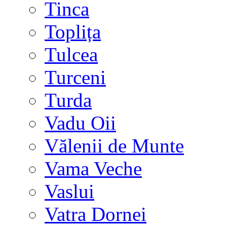
Tinca
Toplița
Tulcea
Turceni
Turda
Vadu Oii
Vălenii de Munte
Vama Veche
Vaslui
Vatra Dornei