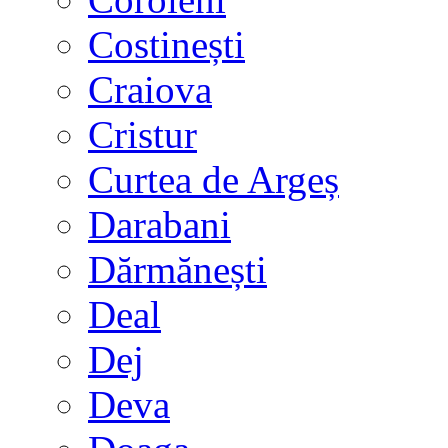
Costinești
Craiova
Cristur
Curtea de Argeș
Darabani
Dărmănești
Deal
Dej
Deva