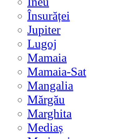
Ineu
Însurăței
Jupiter
Lugoj
Mamaia
Mamaia-Sat
Mangalia
Mărgău
Marghita
Mediaș