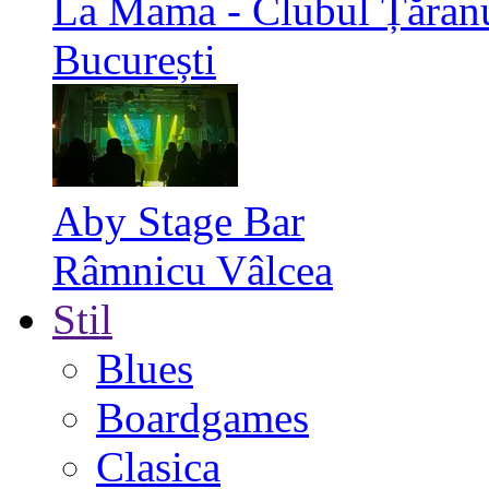
La Mama - Clubul Țăran
București
Aby Stage Bar
Râmnicu Vâlcea
Stil
Blues
Boardgames
Clasica