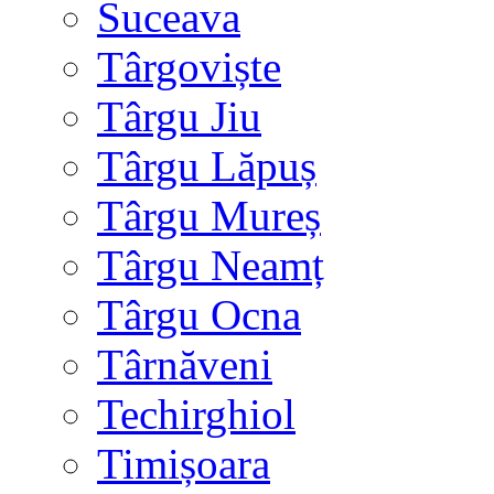
Suceava
Târgoviște
Târgu Jiu
Târgu Lăpuș
Târgu Mureș
Târgu Neamț
Târgu Ocna
Târnăveni
Techirghiol
Timișoara