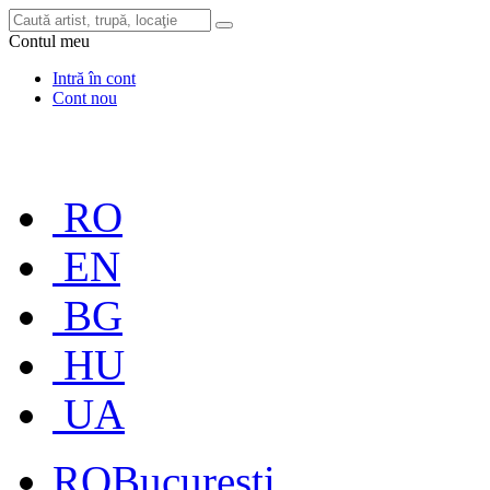
Contul meu
Intră în cont
Cont nou
RO
EN
BG
HU
UA
RO
București