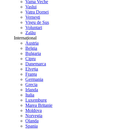
Vama Veche
Vaslui
Vatra Dornei
Vernești
Vișeu de Sus
Voluntari
Zalău
Internațional
Austria
Belgia
Bulgaria
Cipru
Danemarca
Elveția
Franța
Germania
Grecia
Irlanda
Italia
Luxemburg
Marea Britanie
Moldova
Norvegia
Olanda
Spania