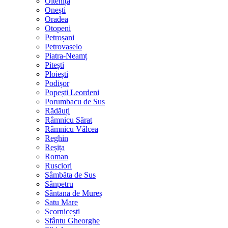
Oltenița
Onești
Oradea
Otopeni
Petroșani
Petrovaselo
Piatra-Neamț
Pitești
Ploiești
Podișor
Popești Leordeni
Porumbacu de Sus
Rădăuți
Râmnicu Sărat
Râmnicu Vâlcea
Reghin
Reșița
Roman
Rusciori
Sâmbăta de Sus
Sânpetru
Sântana de Mureș
Satu Mare
Scornicești
Sfântu Gheorghe