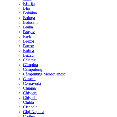
Bistrița
Blaj
Bobâlna
Bologa
Botoșani
Brăila
Brașov
Breb
Brezoi
Bucov
Buftea
Buzău
Călărași
Câmpina
Câmpulung
Câmpulung Moldovenesc
Caracal
Cernavodă
Chiajna
Chișcani
Chișoda
Chitila
Cisnădie
Cluj-Napoca
Codlea