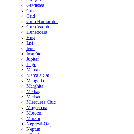
Grădiștea
Greci
Grid
Gura Humorului
Gura Vadului
Hunedoara
Huși
Iași
Ieud
Însurăței
Jupiter
Lugoj
Mamaia
Mamaia-Sat
Mangalia
Marghita
Mediaș
Merișani
Miercurea Ciuc
Mogoșoaia
Moroeni
Murani
Negrești-Oaș
Neptun