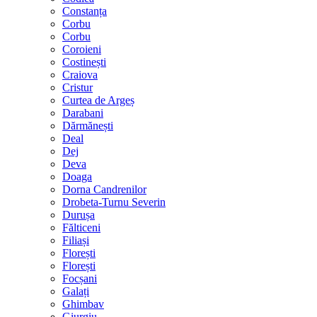
Constanța
Corbu
Corbu
Coroieni
Costinești
Craiova
Cristur
Curtea de Argeș
Darabani
Dărmănești
Deal
Dej
Deva
Doaga
Dorna Candrenilor
Drobeta-Turnu Severin
Durușa
Fălticeni
Filiași
Florești
Florești
Focșani
Galați
Ghimbav
Giurgiu