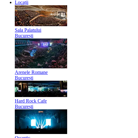
Locații
Sala Palatului
București
Arenele Romane
București
Hard Rock Cafe
București
Quantic