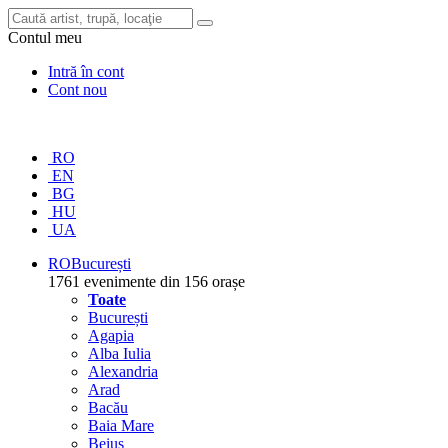
Contul meu
Intră în cont
Cont nou
RO
EN
BG
HU
UA
RO
București
1761 evenimente din 156 orașe
Toate
București
Agapia
Alba Iulia
Alexandria
Arad
Bacău
Baia Mare
Beiuș