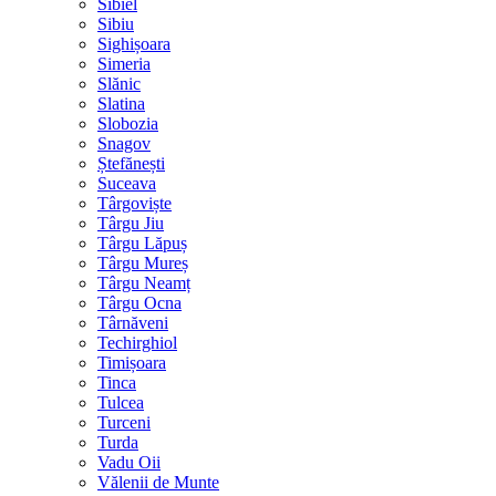
Sibiel
Sibiu
Sighișoara
Simeria
Slănic
Slatina
Slobozia
Snagov
Ștefănești
Suceava
Târgoviște
Târgu Jiu
Târgu Lăpuș
Târgu Mureș
Târgu Neamț
Târgu Ocna
Târnăveni
Techirghiol
Timișoara
Tinca
Tulcea
Turceni
Turda
Vadu Oii
Vălenii de Munte