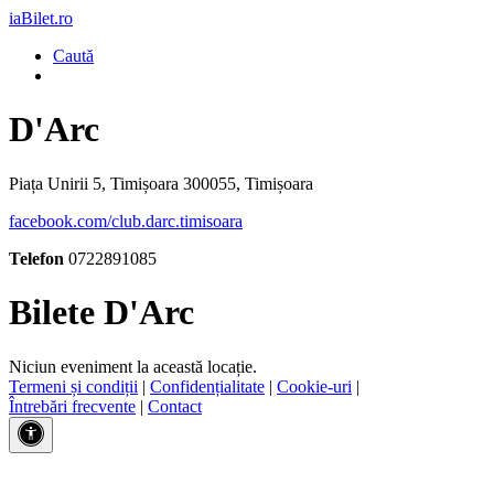
iaBilet.ro
Caută
D'Arc
Piața Unirii 5, Timișoara 300055, Timișoara
facebook.com/club.darc.timisoara
Telefon
0722891085
Bilete D'Arc
Niciun eveniment la această locație.
Termeni și condiții
|
Confidențialitate
|
Cookie-uri
|
Întrebări frecvente
|
Contact