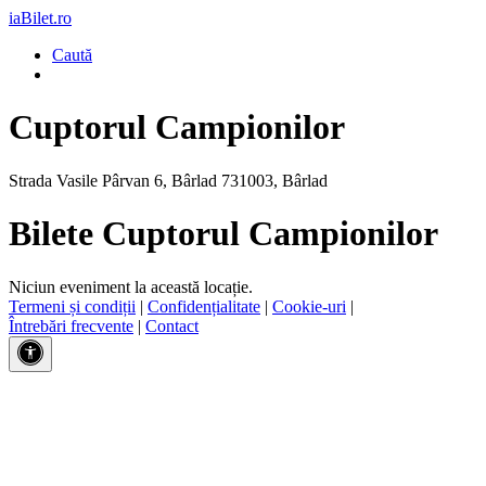
iaBilet.ro
Caută
Cuptorul Campionilor
Strada Vasile Pârvan 6, Bârlad 731003, Bârlad
Bilete Cuptorul Campionilor
Niciun eveniment la această locație.
Termeni și condiții
|
Confidențialitate
|
Cookie-uri
|
Întrebări frecvente
|
Contact