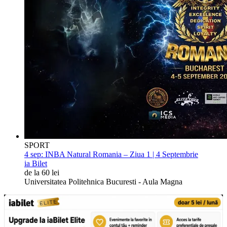
SPORT
4 sep:
INBA Natural Romania – Ziua 1 | 4 Septembrie
ia Bilet
de la 60 lei
Universitatea Politehnica Bucuresti - Aula Magna