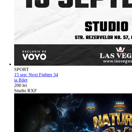
SPORT
15 sep:
Next Fighter 34
ia Bilet
200 lei
Studio RXF