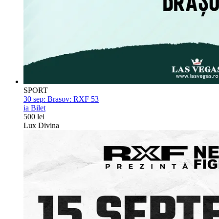
SPORT
30 sep:
Brasov: RXF 53
ia Bilet
500 lei
Lux Divina