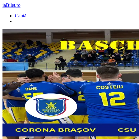
iaBilet.ro
Caută