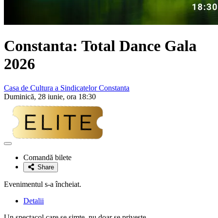
Constanta: Total Dance Gala
2026
Casa de Cultura a Sindicatelor Constanta
Duminică, 28 iunie, ora 18:30
Adaugă
la
Comandă bilete
favorite
Share
Evenimentul s-a încheiat.
Detalii
Un spectacol care se simte, nu doar se privește.