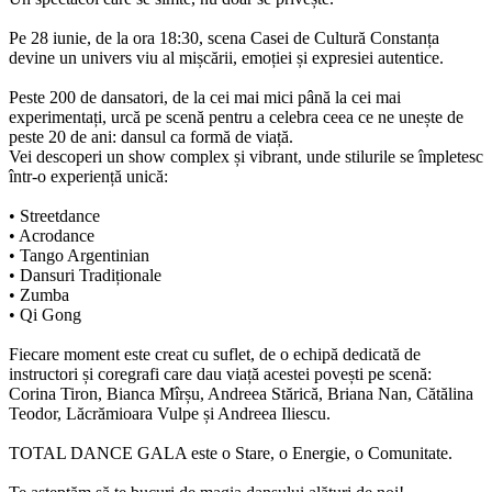
Pe 28 iunie, de la ora 18:30, scena Casei de Cultură Constanța
devine un univers viu al mișcării, emoției și expresiei autentice.
Peste 200 de dansatori, de la cei mai mici până la cei mai
experimentați, urcă pe scenă pentru a celebra ceea ce ne unește de
peste 20 de ani: dansul ca formă de viață.
Vei descoperi un show complex și vibrant, unde stilurile se împletesc
într-o experiență unică:
• Streetdance
• Acrodance
• Tango Argentinian
• Dansuri Tradiționale
• Zumba
• Qi Gong
Fiecare moment este creat cu suflet, de o echipă dedicată de
instructori și coregrafi care dau viață acestei povești pe scenă:
Corina Tiron, Bianca Mîrșu, Andreea Stărică, Briana Nan, Cătălina
Teodor, Lăcrămioara Vulpe și Andreea Iliescu.
TOTAL DANCE GALA este o Stare, o Energie, o Comunitate.