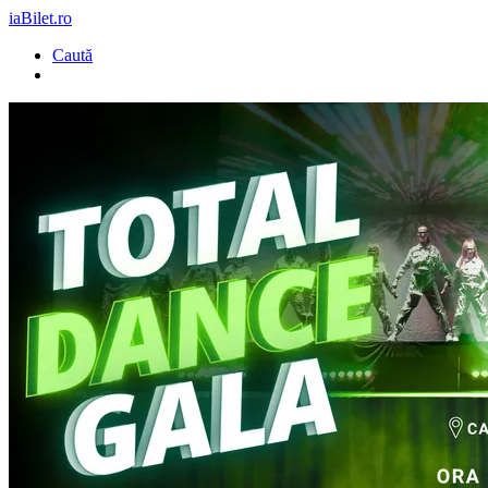
iaBilet.ro
Caută