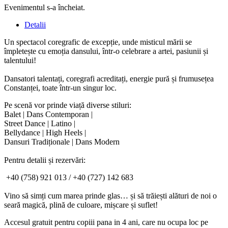
Evenimentul s-a încheiat.
Detalii
Un spectacol coregrafic de excepție, unde misticul mării se
împletește cu emoția dansului, într-o celebrare a artei, pasiunii și
talentului!
Dansatori talentați, coregrafi acreditați, energie pură și frumusețea
Constanței, toate într-un singur loc.
Pe scenă vor prinde viață diverse stiluri:
Balet | Dans Contemporan |
Street Dance | Latino |
Bellydance | High Heels |
Dansuri Tradiționale | Dans Modern
Pentru detalii și rezervări:
‪+40 (758) 921 013‬ / ‪+40 (727) 142 683‬
Vino să simți cum marea prinde glas… și să trăiești alături de noi o
seară magică, plină de culoare, mișcare și suflet!
Accesul gratuit pentru copiii pana in 4 ani, care
nu
ocupa loc pe