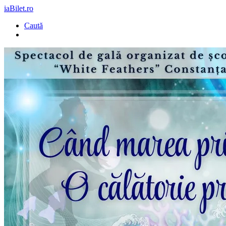
iaBilet.ro
Caută