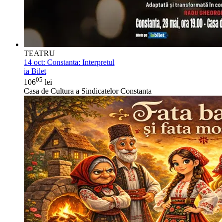
TEATRU
14 oct:
Constanta: Interpretul
ia Bilet
05
106
lei
Casa de Cultura a Sindicatelor Constanta