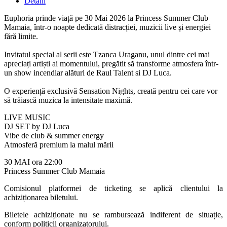
Detalii
Euphoria prinde viață pe 30 Mai 2026 la Princess Summer Club
Mamaia, într-o noapte dedicată distracției, muzicii live și energiei
fără limite.
Invitatul special al serii este Tzanca Uraganu, unul dintre cei mai
apreciați artiști ai momentului, pregătit să transforme atmosfera într-
un show incendiar alături de Raul Talent si DJ Luca.
O experiență exclusivă Sensation Nights, creată pentru cei care vor
să trăiască muzica la intensitate maximă.
LIVE MUSIC
DJ SET by DJ Luca
Vibe de club & summer energy
Atmosferă premium la malul mării
30 MAI ora 22:00
Princess Summer Club Mamaia
Comisionul platformei de ticketing se aplică clientului la
achiziționarea biletului.
Biletele achiziționate nu se rambursează indiferent de situație,
conform politicii organizatorului.