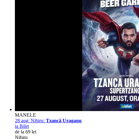
MANELE
28 aug:
Nibiru:
Tzancă Uraganu
ia Bilet
de la 69 lei
Nibiru