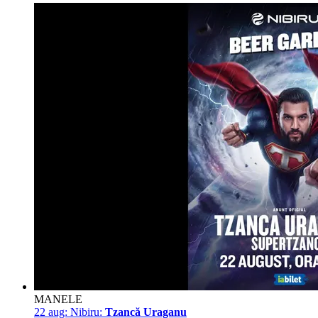
MANELE
22 aug:
Nibiru:
Tzancă Uraganu