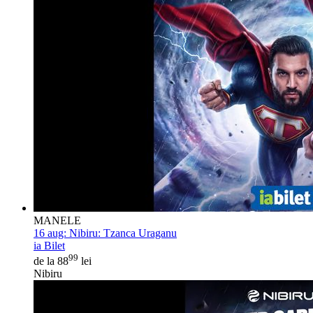
MANELE
16 aug:
Nibiru: Tzanca Uraganu
ia Bilet
99
de la 88
lei
Nibiru