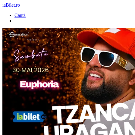
iaBilet.ro
Caută