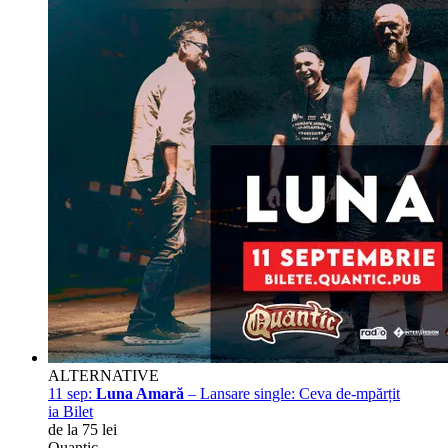
ALTERNATIVE
11 sep:
Luna Amară
– Lansare single: Ceva de-mpărțit
ia Bilet
de la 75 lei
Quantic