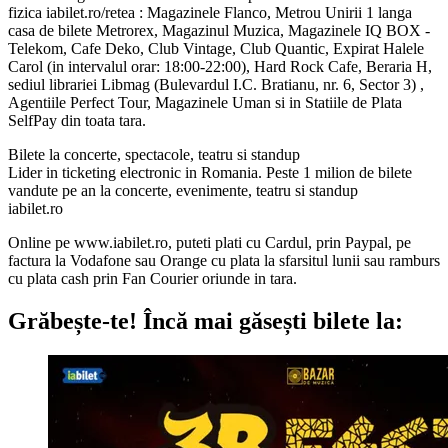
fizica iabilet.ro/retea : Magazinele Flanco, Metrou Unirii 1 langa
casa de bilete Metrorex, Magazinul Muzica, Magazinele IQ BOX -
Telekom, Cafe Deko, Club Vintage, Club Quantic, Expirat Halele
Carol (in intervalul orar: 18:00-22:00), Hard Rock Cafe, Beraria H,
sediul librariei Libmag (Bulevardul I.C. Bratianu, nr. 6, Sector 3) ,
Agentiile Perfect Tour, Magazinele Uman si in Statiile de Plata
SelfPay din toata tara.
Bilete la concerte, spectacole, teatru si standup
Lider in ticketing electronic in Romania. Peste 1 milion de bilete
vandute pe an la concerte, evenimente, teatru si standup
iabilet.ro
Online pe www.iabilet.ro, puteti plati cu Cardul, prin Paypal, pe
factura la Vodafone sau Orange cu plata la sfarsitul lunii sau ramburs
cu plata cash prin Fan Courier oriunde in tara.
Grăbește-te!
Încă mai găsești bilete la: