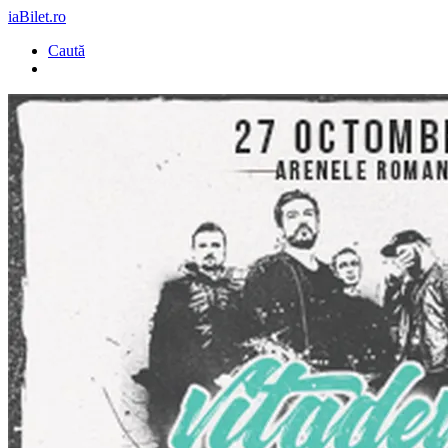
iaBilet.ro
Caută