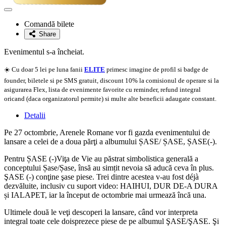
Adaugă
la
Comandă bilete
favorite
Share
Evenimentul s-a încheiat.
☀️ Cu doar 5 lei pe luna fanii
ELITE
primesc imagine de profil si badge de
founder, biletele si pe SMS gratuit, discount 10% la comisionul de operare si la
asigurarea Flex, lista de evenimente favorite cu reminder, refund integral
oricand (daca organizatorul permite) si multe alte beneficii adaugate constant.
Detalii
Pe 27 octombrie, Arenele Romane vor fi gazda evenimentului de
lansare a celei de a doua părţi a albumului ȘASE/ ȘASE, ȘASE(-).
Pentru ȘASE (-)Viţa de Vie au păstrat simbolistica generală a
conceptului Șase/Șase, însă au simțit nevoia să aducă ceva în plus.
ŞASE (-) conţine şase piese. Trei dintre acestea v-au fost déjà
dezvăluite, inclusiv cu suport video: HAIHUI, DUR DE-A DURA
și IALAPET, iar la început de octombrie mai urmează încă una.
Ultimele două le veţi descoperi la lansare, când vor interpreta
integral toate cele doisprezece piese de pe albumul ŞASE/ŞASE. Şi