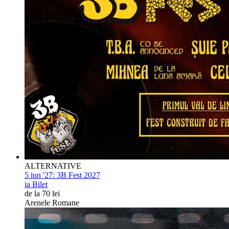
ALTERNATIVE
5 iun '27:
3B Fest 2027
ia Bilet
de la 70 lei
Arenele Romane