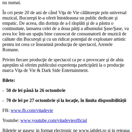
nu numai.
În cei peste 20 de ani de când Viţa de Vie călătoreşte prin universal
muzical, Bucureşti le-a oferit întotdeauna un public dedicate şi
empatic. De aceea, din dorința de a-I răsplăti şi de a păstra o
continuitate, lansarea celei de a doua părţi a albumului Şase/Şase, va
avea loc într-un spaţiu bine cunoscut de consumatorii de muzică de
calitate din Bucureşti şi cu un ridicat potenţial de exploatare artistic
pentru tot ceea ce înseamnă producţia de spectacol, Arenele
Romane.
Privim fiecare producţie de spectacol ca pe o provocare şi de abia
aşteptăm să oferim publicului experienţa participării la o producţie
marca Viţa de Vie & Dark Side Entertainment.
Bilete:
-
50 de lei până la 26 octombrie
-
70 de lei
pe 27 octombrie și la locaţie, în limita disponibilității
FB:
www.fb.com/vitadevie
Youtube:
www.youtube.com/vitadevieofficial
Biletele se gasesc in format electronic pe www.iabilet.ro si in reteaua