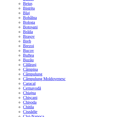
Beiuș
Bistrița
Blaj
Bobâlna
Bologa
Botoșani
Brăila
Brașov
Breb
Brezoi
Bucov
Buftea
Buzău
Călărași
Câmpina
Câmpulung
Câmpulung Moldovenesc
Caracal
Cernavodă
Chiajna
Chișcani
Chișoda
Chitila
Cisnădie
Cluj-Napoca