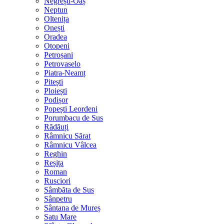
Negrești-Oaș
Neptun
Oltenița
Onești
Oradea
Otopeni
Petroșani
Petrovaselo
Piatra-Neamț
Pitești
Ploiești
Podișor
Popești Leordeni
Porumbacu de Sus
Rădăuți
Râmnicu Sărat
Râmnicu Vâlcea
Reghin
Reșița
Roman
Rusciori
Sâmbăta de Sus
Sânpetru
Sântana de Mureș
Satu Mare