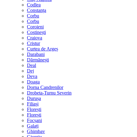
Codlea
Constanța
Corbu
Corbu
Coroieni
Costinești
Craiova
Cristur
Curtea de Argeș
Darabani
Dărmănești
Deal
Dej
Deva
Doaga
Dorna Candrenilor
Drobeta-Turnu Severin
Durușa
Filiași
Florești
Florești
Focșani
Galați
Ghimbav
Giurgiu