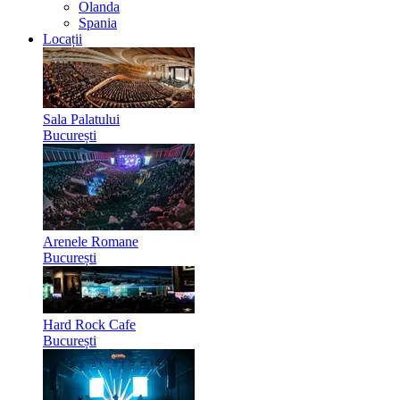
Olanda
Spania
Locații
Sala Palatului
București
Arenele Romane
București
Hard Rock Cafe
București