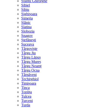
Sfântu Gheorghe
Sibiel
Sibiu
Sighișoara
Simeria
Slănic
Slatina
Slobozia
Snagov
Ștefănești
Suceava
Târgoviște
Târgu Jiu
Târgu Lăpuș
Târgu Mureș
Târgu Neamț
Târgu Ocna
Târnăveni
Techirghiol
Timișoara
Tinca
Toplița
Tulcea
Turceni
Turda