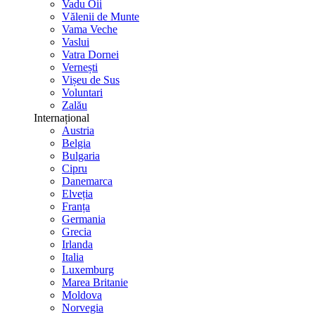
Vadu Oii
Vălenii de Munte
Vama Veche
Vaslui
Vatra Dornei
Vernești
Vișeu de Sus
Voluntari
Zalău
Internațional
Austria
Belgia
Bulgaria
Cipru
Danemarca
Elveția
Franța
Germania
Grecia
Irlanda
Italia
Luxemburg
Marea Britanie
Moldova
Norvegia