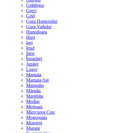
Grădiștea
Greci
Grid
Gura Humorului
Gura Vadului
Hunedoara
Huși
Iași
Ieud
Ineu
Însurăței
Jupiter
Lugoj
Mamaia
Mamaia-Sat
Mangalia
Mărgău
Marghita
Mediaș
Merișani
Miercurea Ciuc
Mogoșoaia
Moroeni
Murani