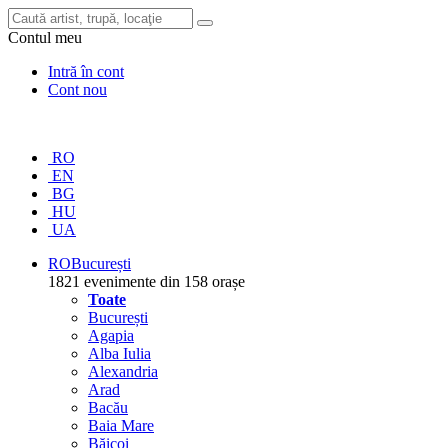
Contul meu
Intră în cont
Cont nou
RO
EN
BG
HU
UA
RO
București
1821 evenimente din 158 orașe
Toate
București
Agapia
Alba Iulia
Alexandria
Arad
Bacău
Baia Mare
Băicoi