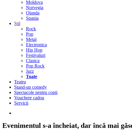
Moldova
Norvegia
Olanda
Spania
Stil
Rock
Pop
Metal
Electronica
Hip Hop
Festivaluri
Clasica
Pop Rock
Jazz
Toate
Teatru
Stand-up comedy
Spectacole pentru copii
Vouchere cadou
Servicii
Evenimentul s-a încheiat,
dar încă mai găseș