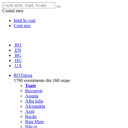
Contul meu
Intră în cont
Cont nou
RO
EN
BG
HU
UA
RO
Tulcea
1790 evenimente din 160 orașe
Toate
București
Agapia
Alba Iulia
Alexandria
Arad
Bacău
Baia Mare
Băicoi