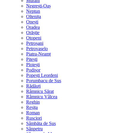
Murani
Negrești-Oaș
Neptun
Oltenița
Onești
Oradea
Orăștie
Otopeni
Petroșani
Petrovaselo
Piatra-Neamț
Pitești
Ploiești
Podișor
Popești Leordeni
Porumbacu de Sus
Rădăuți
Râmnicu Sărat
Râmnicu Vâlcea
Reghin
Reșița
Roman
Rusciori
Sâmbăta de Sus
Sânpetru