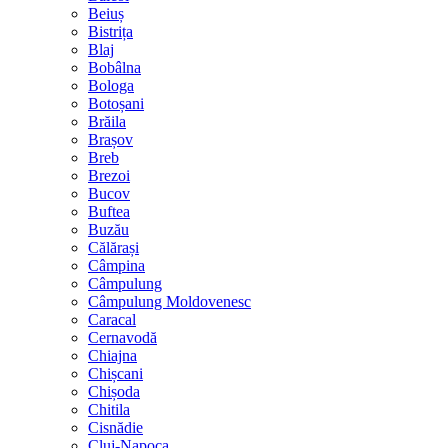
Beiuș
Bistrița
Blaj
Bobâlna
Bologa
Botoșani
Brăila
Brașov
Breb
Brezoi
Bucov
Buftea
Buzău
Călărași
Câmpina
Câmpulung
Câmpulung Moldovenesc
Caracal
Cernavodă
Chiajna
Chișcani
Chișoda
Chitila
Cisnădie
Cluj-Napoca