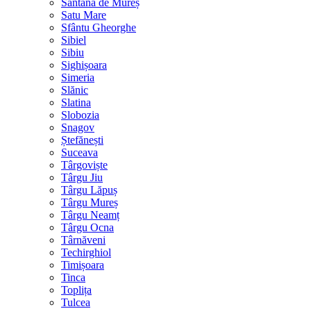
Sântana de Mureș
Satu Mare
Sfântu Gheorghe
Sibiel
Sibiu
Sighișoara
Simeria
Slănic
Slatina
Slobozia
Snagov
Ștefănești
Suceava
Târgoviște
Târgu Jiu
Târgu Lăpuș
Târgu Mureș
Târgu Neamț
Târgu Ocna
Târnăveni
Techirghiol
Timișoara
Tinca
Toplița
Tulcea