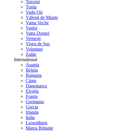
Turceni
Turda
Vadu Oii
Vălenii de Munte
Vama Veche
Vaslui
Vatra Dornei
Vernești
Vișeu de Sus
Voluntari
Zalău
Internațional
Austria
Belgia
Bulgaria
Cipru
Danemarca
Elveția
Franța
Germania
Grecia
Irlanda
Italia
Luxemburg
Marea Britanie