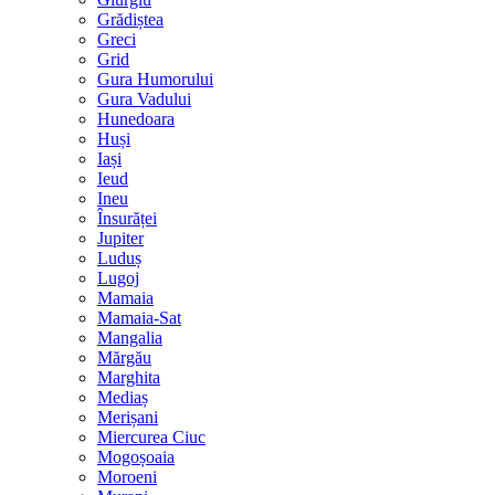
Grădiștea
Greci
Grid
Gura Humorului
Gura Vadului
Hunedoara
Huși
Iași
Ieud
Ineu
Însurăței
Jupiter
Luduș
Lugoj
Mamaia
Mamaia-Sat
Mangalia
Mărgău
Marghita
Mediaș
Merișani
Miercurea Ciuc
Mogoșoaia
Moroeni