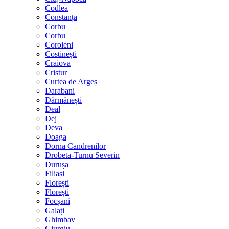
Codlea
Constanța
Corbu
Corbu
Coroieni
Costinești
Craiova
Cristur
Curtea de Argeș
Darabani
Dărmănești
Deal
Dej
Deva
Doaga
Dorna Candrenilor
Drobeta-Turnu Severin
Durușa
Filiași
Florești
Florești
Focșani
Galați
Ghimbav
Giurgiu