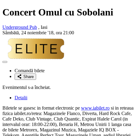
Concert
Omul cu Sobolani
Underground Pub
, Iasi
Sâmbătă, 24 noiembrie '18, ora 21:00
Adaugă
la
Comandă bilete
favorite
Share
Evenimentul s-a încheiat.
Detalii
Biletele se gasesc in format electronic pe
www.iabilet.ro
si in reteaua
fizica iabilet.ro/retea: Magazinele Flanco, Diverta, Hard Rock Cafe,
Cafe Deko, Club Vintage, Club Quantic, Expirat Halele Carol (in
intervalul orar: 18:00-22:00), Beraria H, Metrou Unirii 1 langa casa
de bilete Metrorex, Magazinul Muzica, Magaziele IQ BOX -
Telekom, Agentiile Perfect Tour, Magazinele Uman, sediul librariei