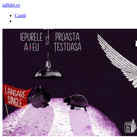
iaBilet.ro
Caută