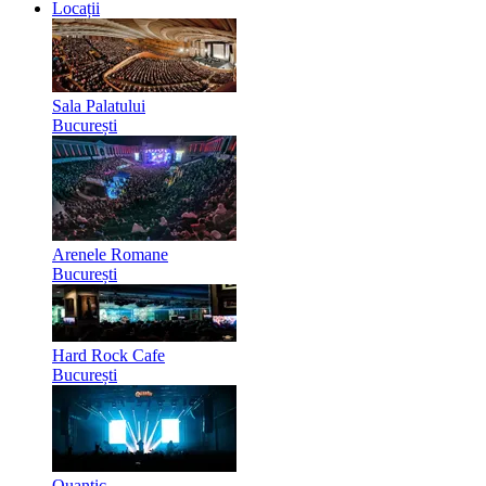
Locații
Sala Palatului
București
Arenele Romane
București
Hard Rock Cafe
București
Quantic