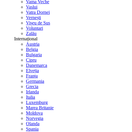
Vama Veche
Vaslui
Vatra Dornei
Vernești
Vișeu de Sus
Voluntari
Zalău
Internațional
Austria
Belgia
Bulgaria
Cipru
Danemarca
Elveția
Franța
Germania
Grecia
Irlanda
Italia
Luxemburg
Marea Britanie
Moldova
Norvegia
Olanda
Spania