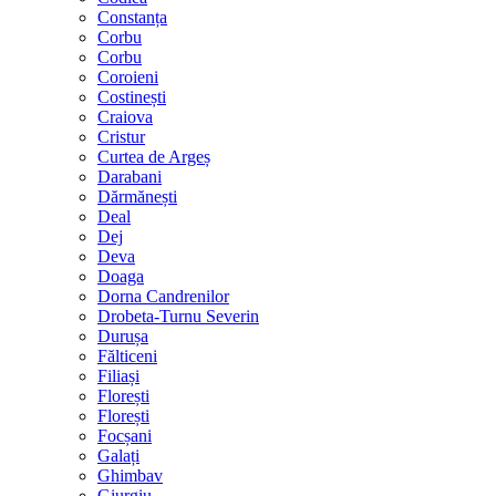
Constanța
Corbu
Corbu
Coroieni
Costinești
Craiova
Cristur
Curtea de Argeș
Darabani
Dărmănești
Deal
Dej
Deva
Doaga
Dorna Candrenilor
Drobeta-Turnu Severin
Durușa
Fălticeni
Filiași
Florești
Florești
Focșani
Galați
Ghimbav
Giurgiu