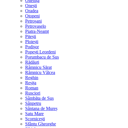
Oltenița
Onești
Oradea
Otopeni
Petroșani
Petrovaselo
Piatra-Neamț
Pitești
Ploiești
Podișor
Popești Leordeni
Porumbacu de Sus
Rădăuți
Râmnicu Sărat
Râmnicu Vâlcea
Reghin
Reșița
Roman
Rusciori
Sâmbăta de Sus
Sânpetru
Sântana de Mureș
Satu Mare
Scornicești
Sfântu Gheorghe