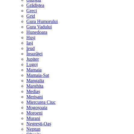
Grădiștea
Greci
Grid
Gura Humorului
Gura Vadului
Hunedoara
Huși
Iași
Ieud
Însurăței
Jupiter
Lugoj
Mamaia
Mamaia-Sat
Mangalia
Marghita
Mediaș
Merișani
Miercurea Ciuc
Mogoșoaia
Moroeni
Murani
Negrești-Oaș
Neptun