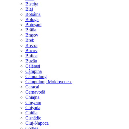
Bistrița
Blaj
Bobâlna
Bologa
Botoșani
Brăila
Brașov
Breb
Brezoi
Bucov
Buftea
Buzău
Călărași
Câmpina
Câmpulung
Câmpulung Moldovenesc
Caracal
Cernavodă
Chiajna
Chișcani
Chișoda
Chitila
Cisnădie
Cluj-Napoca
Codlea