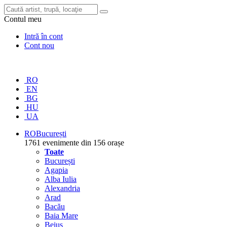
Contul meu
Intră în cont
Cont nou
RO
EN
BG
HU
UA
RO
București
1761 evenimente din 156 orașe
Toate
București
Agapia
Alba Iulia
Alexandria
Arad
Bacău
Baia Mare
Beiuș