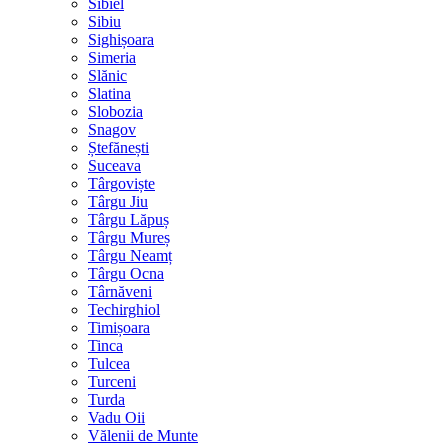
Sibiel
Sibiu
Sighișoara
Simeria
Slănic
Slatina
Slobozia
Snagov
Ștefănești
Suceava
Târgoviște
Târgu Jiu
Târgu Lăpuș
Târgu Mureș
Târgu Neamț
Târgu Ocna
Târnăveni
Techirghiol
Timișoara
Tinca
Tulcea
Turceni
Turda
Vadu Oii
Vălenii de Munte